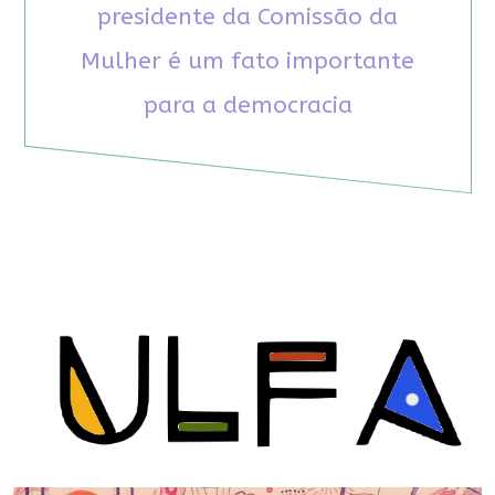
presidente da Comissão da
Mulher é um fato importante
para a democracia