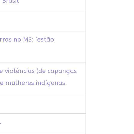
Brasil
ras no MS: ‘estão
 violências (de capangas
de mulheres indígenas
l