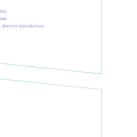
xões
dade
direitos reprodutivos.