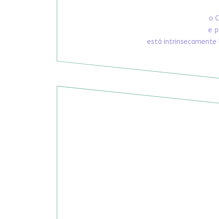
o C
e p
está intrinsecamente 