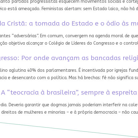
nto partidos progressistas esquecem movimentos sociais e cortejam
ico está ameaçado. Feministas alertam: sem Estado laico, não há 
a Cristã: a tomada do Estado e o ódio às m
 antes “adversárias”. Em comum, convergem na agenda moral de que
ção objetiva alcançar o Colégio de Líderes do Congresso e o contro
resso: Por onde avançam as bancadas relig
ino aglutina 40% dos parlamentares. É incentivada por igrejas fun
ia e desencanto com a política. Mas há brechas: fé não significa
A “teocracia à brasileira”, sempre à espreita
édia. Deveria garantir que dogmas jamais poderiam interferir na cole
 direitos de mulheres e minorias – e à própria democracia – não ca