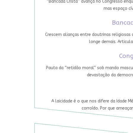
“Bancada Cristã” avança no Congresso enqua
mas espaço cív
Bancad
Crescem alianças entre doutrinas religiosas
longe demais. Articula
Cong
Pauta da “retidão moral” sob mando mascul
devastação da democrac
A laicidade é o que nos difere da Idade M
corroído. Por que ameaçar