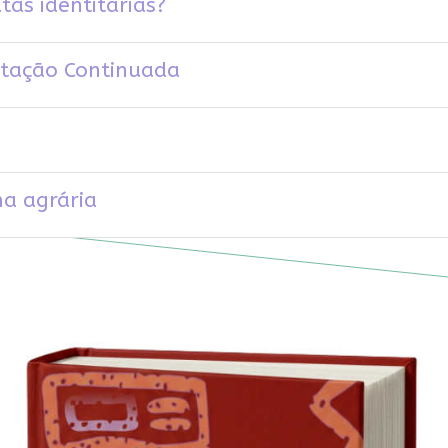
tas identitárias?
stação Continuada
ma agrária