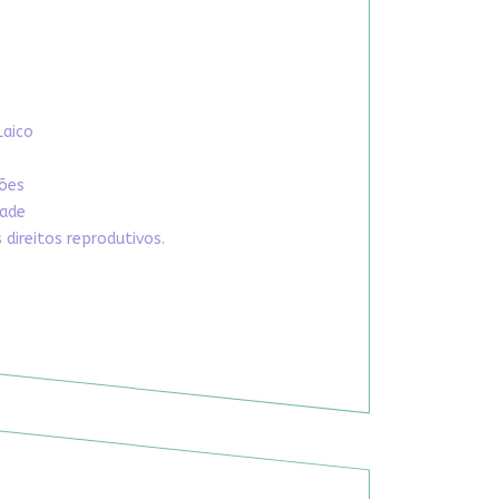
Laico
xões
dade
direitos reprodutivos.