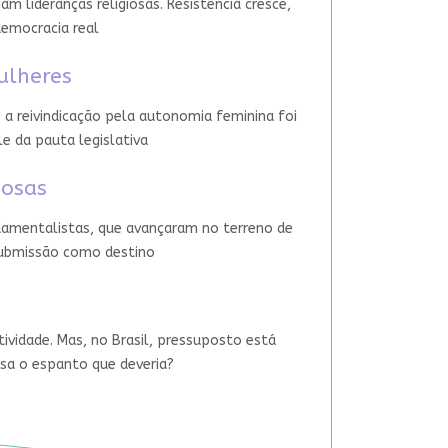
 lideranças religiosas. Resistência cresce,
democracia real
ulheres
 a reivindicação pela autonomia feminina foi
le da pauta legislativa
iosas
damentalistas, que avançaram no terreno de
 submissão como destino
tividade. Mas, no Brasil, pressuposto está
usa o espanto que deveria?