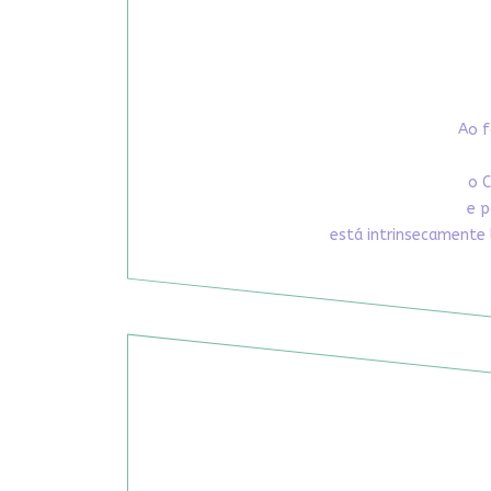
Ao f
o C
e p
está intrinsecamente 