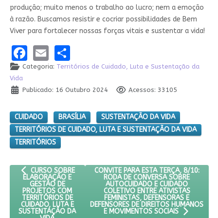
produção; muito menos o trabalho ao lucro; nem a emoção
à razão. Buscamos resistir e cocriar possibilidades de Bem
Viver para fortalecer nossas forças vitais e sustentar a vida!
Facebook
Email
Share
Categoria:
Territórios de Cuidado, Luta e Sustentação da
Vida
Publicado: 16 Outubro 2024
Acessos: 33105
CUIDADO
BRASÍLIA
SUSTENTAÇÃO DA VIDA
TERRITÓRIOS DE CUIDADO, LUTA E SUSTENTAÇÃO DA VIDA
TERRITÓRIOS
ARTIGO ANTERIOR: CURSO SOBRE ELABORAÇÃO E GESTÃO DE P
PRÓXIMO ARTIGO: CONVITE PARA ESTA 
CONVITE PARA ESTA TERÇA, 8/10:
CURSO SOBRE
RODA DE CONVERSA SOBRE
ELABORAÇÃO E
AUTOCUIDADO E CUIDADO
GESTÃO DE
COLETIVO ENTRE ATIVISTAS
PROJETOS COM
FEMINISTAS, DEFENSORAS E
TERRITÓRIOS DE
DEFENSORES DE DIREITOS HUMANOS
CUIDADO, LUTA E
SUSTENTAÇÃO DA
E MOVIMENTOS SOCIAIS