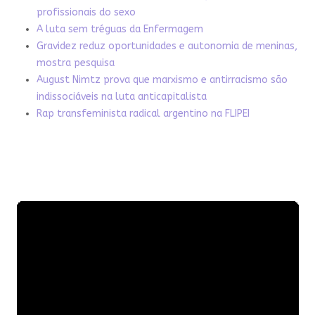
profissionais do sexo
A luta sem tréguas da Enfermagem
Gravidez reduz oportunidades e autonomia de meninas,
mostra pesquisa
August Nimtz prova que marxismo e antirracismo são
indissociáveis na luta anticapitalista
Rap transfeminista radical argentino na FLIPEI