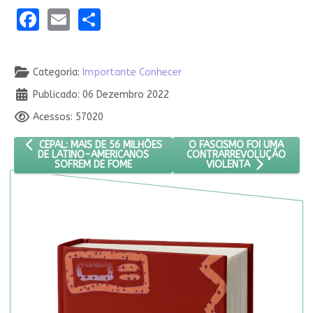
Facebook
Email
Share
Detalhes
Categoria:
Importante Conhecer
Publicado: 06 Dezembro 2022
Acessos: 57020
ARTIGO ANTERIOR: CEPAL: MAIS DE 56 MILHÕES DE LATINO-AM
PRÓXIMO ARTIGO: O FASC
O FASCISMO FOI UMA
CEPAL: MAIS DE 56 MILHÕES
CONTRARREVOLUÇÃO
DE LATINO-AMERICANOS
SOFREM DE FOME
VIOLENTA