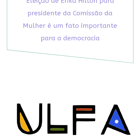
Eleição de Erika Hilton para
presidente da Comissão da
Mulher é um fato importante
para a democracia