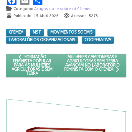
Categoria:
Artigos do (e sobre o) Cfemea
Publicado: 15 Abril 2026
Acessos: 5273
CFEMEA
MST
MOVIMENTOS SOCIAIS
LABORATÓRIOS ORGANIZACIONAIS
COOPERATIVA
ARTIGO ANTERIOR: FORMAÇÃO FEMINISTA POPULAR PARA AS
PRÓXIMO ARTIGO: MULHERES CAM
MULHERES CAMPONESAS E
FORMAÇÃO
AGRICULTORAS SEM TERRA
FEMINISTA POPULAR
AVANÇAM NO LABORATÓRIO
PARA AS MULHERES
AGRICULTORAS E SEM
FEMINISTA COM O CFEMEA
TERRA