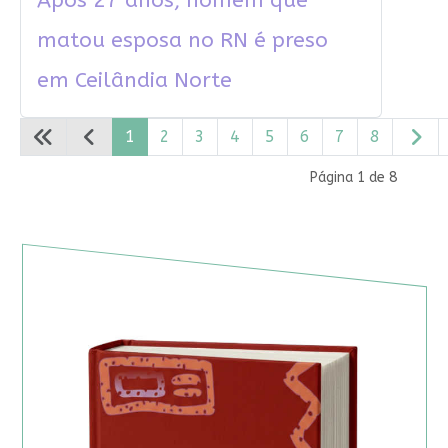
Após 27 anos, homem que
matou esposa no RN é preso
em Ceilândia Norte
1
2
3
4
5
6
7
8
Página 1 de 8