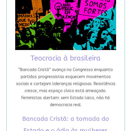
Teocracia à brasileira
“Bancada Cristã” avança no Congresso enquanto
partidos progressistas esquecem movimentos
sociais e cortejam lideranças religiosas. Resistência
cresce, mas espaço cívico está ameaçado.
Feministas alertam: sem Estado laico, não há
democracia real
Bancada Cristã: a tomada do
Estado e o ódio às mulheres