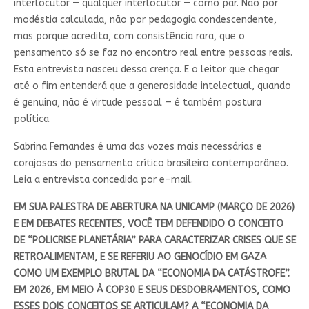
interlocutor — qualquer interlocutor — como par. Não por
modéstia calculada, não por pedagogia condescendente,
mas porque acredita, com consistência rara, que o
pensamento só se faz no encontro real entre pessoas reais.
Esta entrevista nasceu dessa crença. E o leitor que chegar
até o fim entenderá que a generosidade intelectual, quando
é genuína, não é virtude pessoal — é também postura
política.
Sabrina Fernandes é uma das vozes mais necessárias e
corajosas do pensamento crítico brasileiro contemporâneo.
Leia a entrevista concedida por e-mail.
EM SUA PALESTRA DE ABERTURA NA UNICAMP (MARÇO DE 2026)
E EM DEBATES RECENTES, VOCÊ TEM DEFENDIDO O CONCEITO
DE “POLICRISE PLANETÁRIA” PARA CARACTERIZAR CRISES QUE SE
RETROALIMENTAM, E SE REFERIU AO GENOCÍDIO EM GAZA
COMO UM EXEMPLO BRUTAL DA “ECONOMIA DA CATÁSTROFE”.
EM 2026, EM MEIO À COP30 E SEUS DESDOBRAMENTOS, COMO
ESSES DOIS CONCEITOS SE ARTICULAM? A “ECONOMIA DA