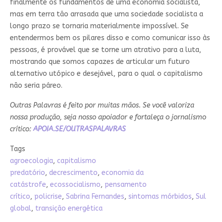
finalmente os fundamentos de uma economia socialista,
mas em terra tão arrasada que uma sociedade socialista a
longo prazo se tornaria materialmente impossível. Se
entendermos bem os pilares disso e como comunicar isso às
pessoas, é provável que se torne um atrativo para a luta,
mostrando que somos capazes de articular um futuro
alternativo utópico e desejável, para o qual o capitalismo
não seria páreo.
Outras Palavras é feito por muitas mãos. Se você valoriza
nossa produção, seja nosso apoiador e fortaleça o jornalismo
crítico:
APOIA.SE/OUTRASPALAVRAS
Tags
agroecologia
,
capitalismo
predatório
,
decrescimento
,
economia da
catástrofe
,
ecossocialismo
,
pensamento
crítico
,
policrise
,
Sabrina Fernandes
,
sintomas mórbidos
,
Sul
global
,
transição energética