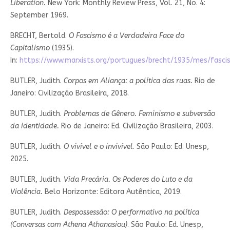
Liberation.
New York: Monthly Review Press, Vol. 21, No. 4:
September 1969.
BRECHT, Bertold.
O Fascismo é a Verdadeira Face do
Capitalismo
(1935).
In:
https://www.marxists.org/portugues/brecht/1935/mes/fasc
BUTLER, Judith.
Corpos em Aliança: a política das ruas.
Rio de
Janeiro: Civilização Brasileira, 2018.
BUTLER, Judith.
Problemas de Gênero. Feminismo e subversão
da identidade.
Rio de Janeiro: Ed. Civilização Brasileira, 2003.
BUTLER, Judith.
O vivível e o invivível
. São Paulo: Ed. Unesp,
2025.
BUTLER, Judith.
Vida Precária. Os Poderes do Luto e da
Violência.
Belo Horizonte: Editora Autêntica, 2019.
BUTLER, Judith.
Despossessão: O performativo na política
(Conversas com Athena Athanasiou)
. São Paulo: Ed. Unesp,