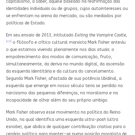
capitalismo, a saber, aquele baseado na reafirmação das
identidades individuais ou de grupos, cujos autointeresses ou
se enfrentam na arena do mercado, ou são mediados por
políticas de Estado.
Em seu ensaio de 2013, intitulado
Exiting the Vampire Castle
,
[vii]
o filósofo e crítico cultural marxista Mark Fisher anteviu
o que estamos vivendo plenamente nos dias atuais: o
empobrecimento dos modos de comunicação, fruto,
simultaneamente, da deriva no mundo digital, da ascensão
da esquerda identitária e da cultura do cancelamento.
Segundo Mark Fisher, afastada de sua potência libidinal, a
esquerda que emerge em nosso século teria se perdido no
narcisismo das pequenas diferenças, no moralismo e na
incapacidade de olhar além do seu próprio umbigo.
Mark Fisher observa esse movimento na política do Reino
Unido, na qual identifica uma esquerda
ultra-posh
(ultra
esnobe), que abdica de qualquer contribuição criativa para o
cenário político para manter-se numa posição moralista de