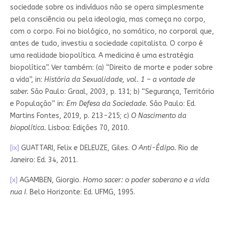
sociedade sobre os indivíduos não se opera simplesmente
pela consciência ou pela ideologia, mas começa no corpo,
com o corpo. Foi no biológico, no somático, no corporal que,
antes de tudo, investiu a sociedade capitalista. O corpo é
uma realidade biopolítica. A medicina é uma estratégia
biopolítica”. Ver também: (a) “Direito de morte e poder sobre
a vida”, in:
História da Sexualidade, vol. 1 – a vontade de
saber.
São Paulo: Graal, 2003, p. 131; b) “Segurança, Território
e População” in:
Em Defesa da Sociedade.
São Paulo: Ed.
Martins Fontes, 2019, p. 213-215; c)
O Nascimento da
biopolítica.
Lisboa: Edições 70, 2010.
[ix]
GUATTARI, Felix e DELEUZE, Giles.
O Anti-Édipo.
Rio de
Janeiro: Ed. 34, 2011.
[x]
AGAMBEN, Giorgio.
Homo sacer: o poder soberano e a vida
nua I
. Belo Horizonte: Ed. UFMG, 1995.