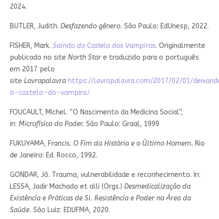
2024.
BUTLER, Judith.
Desfazendo gênero.
São Paulo: EdUnesp, 2022.
FISHER, Mark.
Saindo do Castelo dos Vampiros
. Originalmente
publicado no site
North Star
e traduzido para o português
em 2017 pelo
site
Lavrapalavra
https://lavrapalavra.com/2017/02/01/deixan
o-castelo-do-vampiro/
FOUCAULT, Michel. “O Nascimento da Medicina Social”,
in:
Microfísica do Poder.
São Paulo: Graal, 1999
FUKUYAMA, Francis.
O Fim da História e o Último Homem.
Rio
de Janeiro: Ed. Rocco, 1992.
GONDAR, Jô. Trauma, vulnerabilidade e reconhecimento. In:
LESSA, Jadir Machado et alli (Orgs.)
Desmedicalização da
Existência e Práticas de Si. Resistência e Poder na Área da
Saúde.
São Luiz: EDUFMA, 2020.