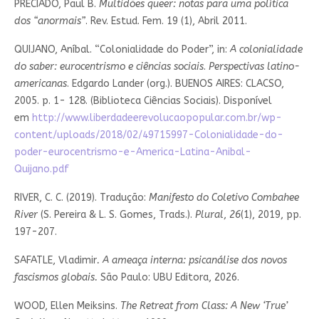
PRECIADO, Paul B.
Multidões queer: notas para uma política
dos “anormais”
. Rev. Estud. Fem. 19 (1), Abril 2011.
QUIJANO, Aníbal. “Colonialidade do Poder”, in:
A colonialidade
do saber: eurocentrismo e ciências sociais
.
Perspectivas latino-
americanas
. Edgardo Lander (org.). BUENOS AIRES: CLACSO,
2005. p. 1- 128. (Biblioteca Ciências Sociais). Disponível
em
http://www.liberdadeerevolucaopopular.com.br/wp-
content/uploads/2018/02/49715997-Colonialidade-do-
poder-eurocentrismo-e-America-Latina-Anibal-
Quijano.pdf
RIVER, C. C. (2019). Tradução:
Manifesto do Coletivo Combahee
River
(S. Pereira & L. S. Gomes, Trads.).
Plural
,
26
(1), 2019, pp.
197-207.
SAFATLE, Vladimir
. A ameaça interna: psicanálise dos novos
fascismos globais.
São Paulo: UBU Editora, 2026.
WOOD, Ellen Meiksins.
The Retreat from Class: A New ‘True’