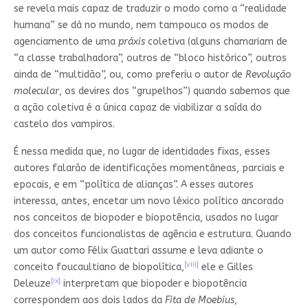
se revela mais capaz de traduzir o modo como a “realidade
humana” se dá no mundo, nem tampouco os modos de
agenciamento de uma
práxis
coletiva (alguns chamariam de
“a classe trabalhadora”, outros de “bloco histórico”, outros
ainda de “multidão”, ou, como preferiu o autor de
Revolução
molecular
, os devires dos “grupelhos”) quando sabemos que
a ação coletiva é a única capaz de viabilizar a saída do
castelo dos vampiros.
É nessa medida que, no lugar de identidades fixas, esses
autores falarão de identificações momentâneas, parciais e
epocais, e em “política de alianças”. A esses autores
interessa, antes, encetar um novo léxico político ancorado
nos conceitos de biopoder e biopotência, usados no lugar
dos conceitos funcionalistas de agência e estrutura. Quando
um autor como Félix Guattari assume e leva adiante o
[viii]
conceito foucaultiano de biopolítica,
ele e Gilles
[ix]
Deleuze
interpretam que biopoder e biopotência
correspondem aos dois lados da
Fita de Moebius
,