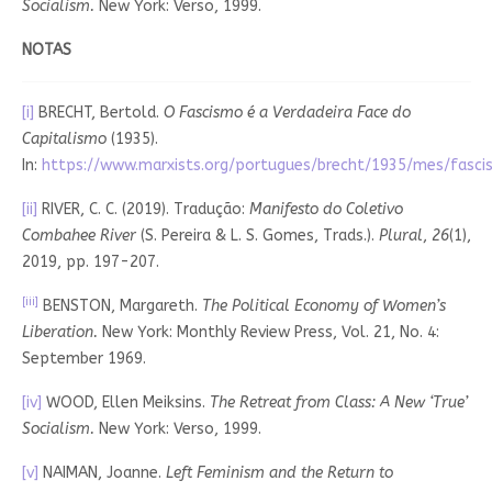
Socialism.
New York: Verso, 1999.
NOTAS
[i]
BRECHT, Bertold.
O Fascismo é a Verdadeira Face do
Capitalismo
(1935).
In:
https://www.marxists.org/portugues/brecht/1935/mes/fasc
[ii]
RIVER, C. C. (2019). Tradução:
Manifesto do Coletivo
Combahee River
(S. Pereira & L. S. Gomes, Trads.).
Plural
,
26
(1),
2019, pp. 197-207.
[iii]
BENSTON, Margareth.
The Political Economy of Women’s
Liberation.
New York: Monthly Review Press, Vol. 21, No. 4:
September 1969.
[iv]
WOOD, Ellen Meiksins.
The Retreat from Class: A New ‘True’
Socialism.
New York: Verso, 1999.
[v]
NAIMAN, Joanne.
Left Feminism and the Return to