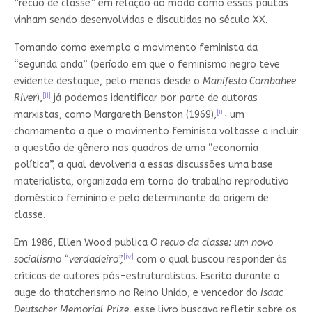
“recuo de classe” em relação ao modo como essas pautas
vinham sendo desenvolvidas e discutidas no século XX.
Tomando como exemplo o movimento feminista da
“segunda onda” (período em que o feminismo negro teve
evidente destaque, pelo menos desde o
Manifesto
Combahee
[ii]
River
),
já podemos identificar por parte de autoras
[iii]
marxistas, como Margareth Benston (1969),
um
chamamento a que o movimento feminista voltasse a incluir
a questão de gênero nos quadros de uma “economia
política”, a qual devolveria a essas discussões uma base
materialista, organizada em torno do trabalho reprodutivo
doméstico feminino e pelo determinante da origem de
classe.
Em 1986, Ellen Wood publica
O recuo da classe: um novo
[iv]
socialismo “verdadeiro”,
com o qual buscou responder às
críticas de autores pós-estruturalistas. Escrito durante o
auge do thatcherismo no Reino Unido, e vencedor do
Isaac
Deutscher Memorial Prize
, esse livro buscava refletir sobre os