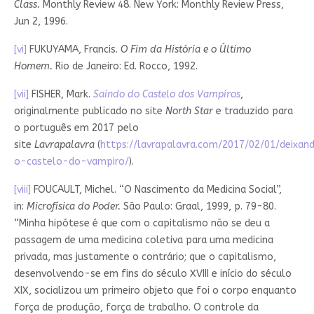
Class.
Monthly Review 48. New York: Monthly Review Press,
Jun 2, 1996.
[vi]
FUKUYAMA, Francis.
O Fim da História e o Último
Homem.
Rio de Janeiro: Ed. Rocco, 1992.
[vii]
FISHER, Mark.
Saindo do Castelo dos Vampiros
,
originalmente publicado no site
North Star
e traduzido para
o português em 2017 pelo
site
Lavrapalavra
(
https://lavrapalavra.com/2017/02/01/deixan
o-castelo-do-vampiro/
).
[viii]
FOUCAULT, Michel. “O Nascimento da Medicina Social”,
in:
Microfísica do Poder.
São Paulo: Graal, 1999, p. 79-80.
“Minha hipótese é que com o capitalismo não se deu a
passagem de uma medicina coletiva para uma medicina
privada, mas justamente o contrário; que o capitalismo,
desenvolvendo-se em fins do século XVIII e início do século
XIX, socializou um primeiro objeto que foi o corpo enquanto
força de produção, força de trabalho. O controle da