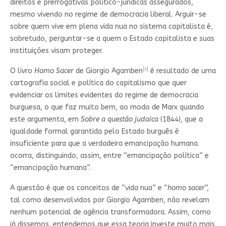
direitos e prerrogativas político-jurídicas assegurados,
mesmo vivendo no regime de democracia liberal. Arguir-se
sobre quem vive em plena vida nua no sistema capitalista é,
sobretudo, perguntar-se a quem o Estado capitalista e suas
instituições visam proteger.
[x]
O livro
Homo Sacer
de Giorgio Agamben
é resultado de uma
cartografia social e política do capitalismo que quer
evidenciar os limites evidentes do regime de democracia
burguesa, o que faz muito bem, ao modo de Marx quando
este argumenta, em
Sobre a questão judaica
(1844), que a
igualdade formal garantida pelo Estado burguês é
insuficiente para que a verdadeira emancipação humana
ocorra, distinguindo, assim, entre “emancipação política” e
“emancipação humana”.
A questão é que os conceitos de “vida nua” e “
homo sacer
”,
tal como desenvolvidos por Giorgio Agamben, não revelam
nenhum potencial de agência transformadora. Assim, como
já dissemos, entendemos que essa teoria investe muito mais