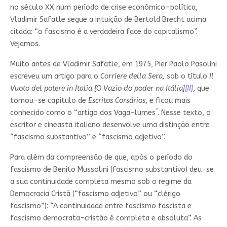
no século XX num período de crise econômico-política,
Vladimir Safatle segue a intuição de Bertold Brecht acima
citada: “o fascismo é a verdadeira face do capitalismo”.
Vejamos.
Muito antes de Vladimir Safatle, em 1975, Pier Paolo Pasolini
escreveu um artigo para o
Corriere della Sera,
sob o título
Il
Vuoto del potere in Italia [O Vazio do poder na Itália]
[II]
, que
tornou-se capítulo de
Escritos Corsários
, e ficou mais
”
conhecido como o “artigo dos Vaga-lumes
. Nesse texto, o
escritor e cineasta italiano desenvolve uma distinção entre
“fascismo substantivo” e “fascismo adjetivo”.
Para além da compreensão de que, após o período do
fascismo de Benito Mussolini (fascismo substantivo) deu-se
a sua continuidade completa mesmo sob o regime da
Democracia Cristã (“fascismo adjetivo” ou “clérigo
fascismo”): “A continuidade entre fascismo fascista e
fascismo democrata-cristão é completa e absoluta”. As