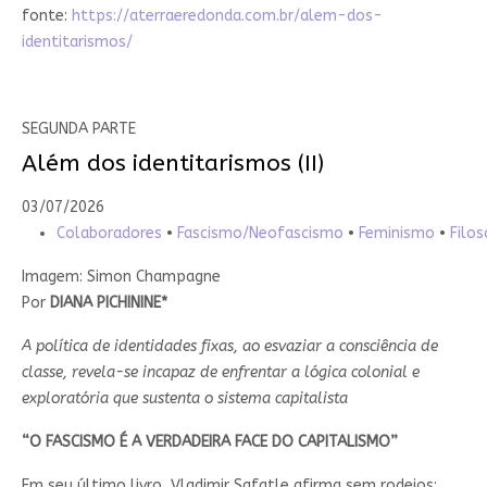
fonte:
https://aterraeredonda.com.br/alem-dos-
identitarismos/
SEGUNDA PARTE
Além dos identitarismos (II)
03/07/2026
Colaboradores
•
Fascismo/Neofascismo
•
Feminismo
•
Filos
Imagem: Simon Champagne
Por
DIANA PICHININE*
A política de identidades fixas, ao esvaziar a consciência de
classe, revela-se incapaz de enfrentar a lógica colonial e
exploratória que sustenta o sistema capitalista
“O FASCISMO É A VERDADEIRA FACE DO CAPITALISMO”
Em seu último livro, Vladimir Safatle afirma sem rodeios: