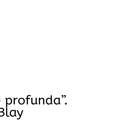
 profunda”.
Blay