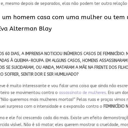
, mesmo depois de separados, elas não podem ter outra relação po
 que um homem casa com uma mulher ou tem
 Eva Alterman Blay
MOS 60 DIAS, A IMPRENSA NOTICIOU INÚMEROS CASOS DE FEMINICÍDIO
NADAS À QUEIMA-ROUPA. EM ALGUNS CASOS, HOMENS ASSASSINARAM 
IS SE SUICIDARAM, OU AINDA, MATARAM A MÃE NA FRENTE DOS FILHO
RO SOFRER, SENTIR DOR E SER HUMILHADO?
ve é muito interessante e vou falar uma coisa que ainda não escre
inteiro se movimentou contra o
assassinato de mulheres
. Era um d
, “Não queremos mais mulheres mortas!” Pelas ruas e praças vimos
uei surpresa com a intensidade e a expansão contra o
FEMINICÍDIO 
ema e ele foi crescendo cada dia mais. Existe um efeito demonstra
rcida visível. Não é só matar; eles querem mostrar a crueldade, mo