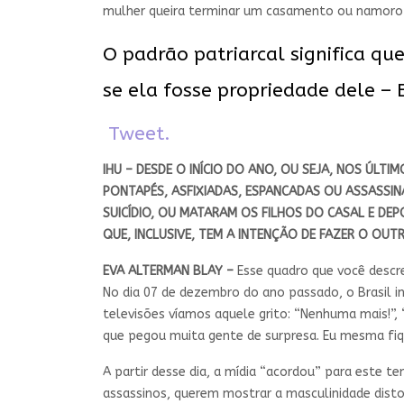
mulher queira terminar um casamento ou namoro e
O padrão patriarcal significa
se ela fosse propriedade dele –
Tweet.
IHU – DESDE O INÍCIO DO ANO, OU SEJA, NOS ÚLTI
PONTAPÉS, ASFIXIADAS, ESPANCADAS OU ASSASSI
SUICÍDIO, OU MATARAM OS FILHOS DO CASAL E DEPO
QUE, INCLUSIVE, TEM A INTENÇÃO DE FAZER O OUT
EVA ALTERMAN BLAY –
Esse quadro que você descre
No dia 07 de dezembro do ano passado, o Brasil 
televisões víamos aquele grito: “Nenhuma mais!”
que pegou muita gente de surpresa. Eu mesma fiq
A partir desse dia, a mídia “acordou” para este t
assassinos, querem mostrar a masculinidade disto