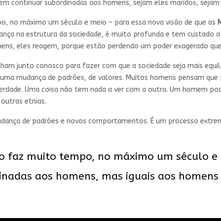
m continuar subordinadas aos homens, sejam eles maridos, sejam el
, no máximo um século e meio – para essa nova visão de que as
nça na estrutura da sociedade, é muito profunda e tem custado a
ens, eles reagem, porque estão perdendo um poder exagerado que 
ham junto conosco para fazer com que a sociedade seja mais equil
é uma mudança de padrões, de valores. Muitos homens pensam que 
 verdade. Uma coisa não tem nada a ver com a outra. Um homem pod
outras etnias.
udança de padrões e novos comportamentos. É um processo extr
 faz muito tempo, no máximo um século e m
inadas aos homens, mas iguais aos homens 