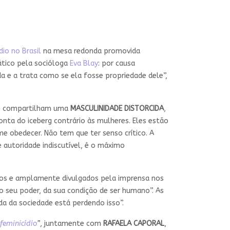
dio no Brasil
na mesa redonda promovida
tico pela socióloga
Eva Blay
: por causa
 e a trata como se ela fosse propriedade dele”,
s
compartilham uma
MASCULINIDADE DISTORCIDA
,
ta do iceberg contrário às mulheres. Eles estão
me obedecer. Não tem que ter senso crítico. A
 autoridade indiscutível, é o máximo
dos e amplamente divulgados pela imprensa nos
 seu poder, da sua condição de ser humano”. As
da da sociedade está perdendo isso”.
feminicídio
”
, juntamente com
RAFAELA CAPORAL
,