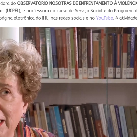
adora do
OBSERVATÓRIO NOSOTRAS DE ENFRENTAMENTO À VIOLÊNCIA
as (
UCPEL
), e professora do curso de Serviço Social e do Programa 
gina eletrônica do IHU, nas redes sociais e no
YouTube
. A atividad