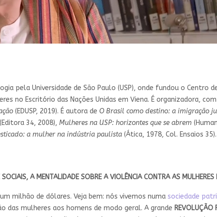
gia pela Universidade de São Paulo (USP), onde fundou o Centro de 
res no Escritório das Nações Unidas em Viena. É organizadora, com L
mação
(EDUSP, 2019). É autora de
O Brasil como destino: a imigração 
(Editora 34, 2008),
Mulheres na USP: horizontes que se abrem
(Humani
ticado: a mulher na indústria paulista
(Ática, 1978, Col. Ensaios 35).
 SOCIAIS, A MENTALIDADE SOBRE A VIOLÊNCIA CONTRA AS MULHERE
 um milhão de dólares. Veja bem: nós vivemos numa
sociedade patri
ção das mulheres aos homens de modo geral. A grande
REVOLUÇÃO F