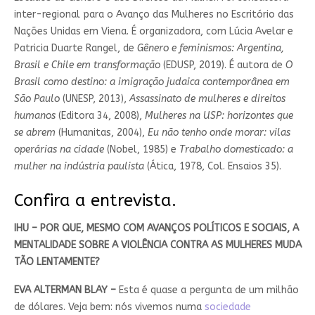
inter-regional para o Avanço das Mulheres no Escritório das
Nações Unidas em Viena. É organizadora, com Lúcia Avelar e
Patricia Duarte Rangel, de
Gênero e feminismos: Argentina,
Brasil e Chile em transformação
(EDUSP, 2019). É autora de
O
Brasil como destino: a imigração judaica contemporânea em
São Paulo
(UNESP, 2013),
Assassinato de mulheres e direitos
humanos
(Editora 34, 2008),
Mulheres na USP: horizontes que
se abrem
(Humanitas, 2004),
Eu não tenho onde morar: vilas
operárias na cidade
(Nobel, 1985) e
Trabalho domesticado: a
mulher na indústria paulista
(Ática, 1978, Col. Ensaios 35).
Confira a entrevista.
IHU – POR QUE, MESMO COM AVANÇOS POLÍTICOS E SOCIAIS, A
MENTALIDADE SOBRE A VIOLÊNCIA CONTRA AS MULHERES MUDA
TÃO LENTAMENTE?
EVA ALTERMAN BLAY –
Esta é quase a pergunta de um milhão
de dólares. Veja bem: nós vivemos numa
sociedade