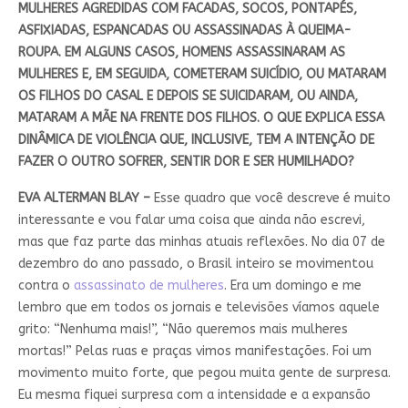
MULHERES AGREDIDAS COM FACADAS, SOCOS, PONTAPÉS,
ASFIXIADAS, ESPANCADAS OU ASSASSINADAS À QUEIMA-
ROUPA. EM ALGUNS CASOS, HOMENS ASSASSINARAM AS
MULHERES E, EM SEGUIDA, COMETERAM SUICÍDIO, OU MATARAM
OS FILHOS DO CASAL E DEPOIS SE SUICIDARAM, OU AINDA,
MATARAM A MÃE NA FRENTE DOS FILHOS. O QUE EXPLICA ESSA
DINÂMICA DE VIOLÊNCIA QUE, INCLUSIVE, TEM A INTENÇÃO DE
FAZER O OUTRO SOFRER, SENTIR DOR E SER HUMILHADO?
EVA ALTERMAN BLAY –
Esse quadro que você descreve é muito
interessante e vou falar uma coisa que ainda não escrevi,
mas que faz parte das minhas atuais reflexões. No dia 07 de
dezembro do ano passado, o Brasil inteiro se movimentou
contra o
assassinato de mulheres
. Era um domingo e me
lembro que em todos os jornais e televisões víamos aquele
grito: “Nenhuma mais!”, “Não queremos mais mulheres
mortas!” Pelas ruas e praças vimos manifestações. Foi um
movimento muito forte, que pegou muita gente de surpresa.
Eu mesma fiquei surpresa com a intensidade e a expansão