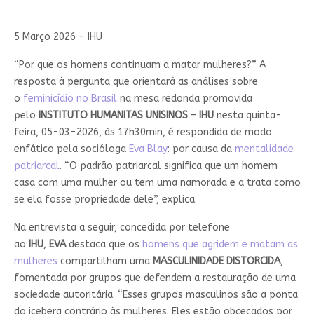
5 Março 2026 - IHU
“Por que os homens continuam a matar mulheres?” A
resposta à pergunta que orientará as análises sobre
o
feminicídio no Brasil
na mesa redonda promovida
pelo
INSTITUTO HUMANITAS UNISINOS – IHU
nesta quinta-
feira, 05-03-2026, às 17h30min, é respondida de modo
enfático pela socióloga
Eva Blay
: por causa da
mentalidade
patriarcal
. “O padrão patriarcal significa que um homem
casa com uma mulher ou tem uma namorada e a trata como
se ela fosse propriedade dele”, explica.
Na entrevista a seguir, concedida por telefone
ao
IHU
,
EVA
destaca que os
homens que agridem e matam as
mulheres
compartilham uma
MASCULINIDADE DISTORCIDA
,
fomentada por grupos que defendem a restauração de uma
sociedade autoritária. “Esses grupos masculinos são a ponta
do iceberg contrário às mulheres. Eles estão obcecados por