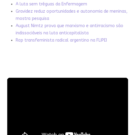
A luta sem tréguas da Enfermagem
Gravidez reduz oportunidades e autonomia de meninas,
mostra pesquisa
August Nimtz prova que marxismo e antirracismo são
indissociáveis na luta anticapitalista
Rap transfeminista radical argentino na FLIPEI