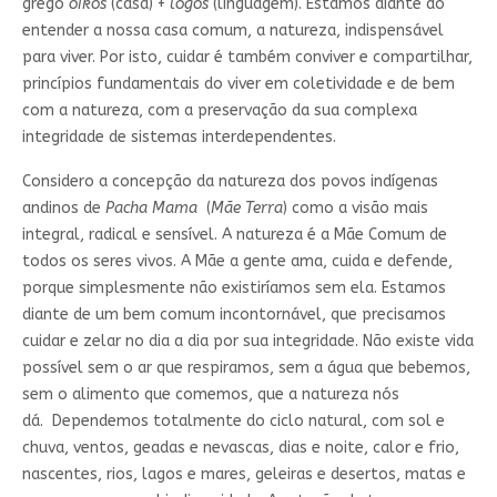
grego
oikos
(casa) +
logos
(linguagem). Estamos diante do
entender a nossa casa comum, a natureza, indispensável
para viver. Por isto, cuidar é também conviver e compartilhar,
princípios fundamentais do viver em coletividade e de bem
com a natureza, com a preservação da sua complexa
integridade de sistemas interdependentes.
Considero a concepção da natureza dos povos indígenas
andinos de
Pacha Mama
(
Mãe Terra
) como a visão mais
integral, radical e sensível. A natureza é a Mãe Comum de
todos os seres vivos. A Mãe a gente ama, cuida e defende,
porque simplesmente não existiríamos sem ela. Estamos
diante de um bem comum incontornável, que precisamos
cuidar e zelar no dia a dia por sua integridade. Não existe vida
possível sem o ar que respiramos, sem a água que bebemos,
sem o alimento que comemos, que a natureza nós
dá. Dependemos totalmente do ciclo natural, com sol e
chuva, ventos, geadas e nevascas, dias e noite, calor e frio,
nascentes, rios, lagos e mares, geleiras e desertos, matas e