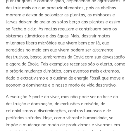
plantar grãos e confinar gado, dependendo de agrotóxicos, é
destruir mais do que produzir alimentos, pois as abelhas
morrem e deixar de polonizar as plantas, as minhocas e
larvas deixam de arejar os solos berço das plantas e assim
se fecha o ciclo. As matas regulam e contribuem para os
sistemas climáticos e das águas. Mais, destruir matas
milenares libera micróbios que vivem bem por lá, que
agredidos no meio em que vivem podem ser altamente
destrutivos, basta lembrarmos da Covid com sua devastação
e agora do Ébola. Tais exemplos recentes são o alerta, como
a própria mudança climática, com eventos mais extremos,
dado o extrativismo e a queima de energia fóssil que move a
economia dominante e o nosso modo de vida destrutivo.
A evolução é parte do viver, mas não pode ser na base da
destruição e dominação, de exclusões e miséria, de
colonialismos e discriminações, centros luxuosos e de
periferias sofridas. Hoje, como vibrante humanidade, se
impõe a mudança no modo de produzirmos e vivermos em