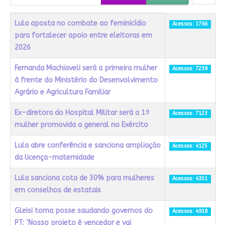
Título
Acessos
Lula aposta no combate ao feminicídio
Acessos: 1766
para fortalecer apoio entre eleitoras em
2026
Fernanda Machiaveli será a primeira mulher
Acessos: 7239
à frente do Ministério do Desenvolvimento
Agrário e Agricultura Familiar
Ex-diretora do Hospital Militar será a 1ª
Acessos: 7123
mulher promovida a general no Exército
Lula abre conferência e sanciona ampliação
Acessos: 4125
da licença-maternidade
Lula sanciona cota de 30% para mulheres
Acessos: 4351
em conselhos de estatais
Gleisi toma posse saudando governos do
Acessos: 4918
PT: ‘Nosso projeto é vencedor e vai