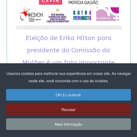
Eleição de Erika Hilton para
presidente da Comissão da
Mulher é um fato importante
Usamos cookies para melhorar sua experiência em nosso site. Ao navegar
para a democracia
neste site, você concorda com o uso de cookies.
OK! Eu entendi.
Recusar
RECOMENDAMOS A LEITURA
Mais Informação