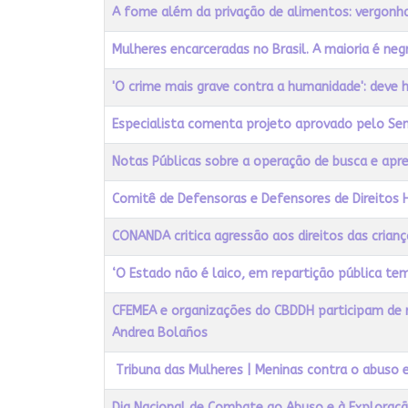
Título
Acessos
A fome além da privação de alimentos: vergonh
Mulheres encarceradas no Brasil. A maioria é negr
'O crime mais grave contra a humanidade': deve
Especialista comenta projeto aprovado pelo Sena
Notas Públicas sobre a operação de busca e apre
Comitê de Defensoras e Defensores de Direitos 
CONANDA critica agressão aos direitos das cria
‘O Estado não é laico, em repartição pública tem c
CFEMEA e organizações do CBDDH participam de r
Andrea Bolaños
Tribuna das Mulheres | Meninas contra o abuso e
Dia Nacional de Combate ao Abuso e à Exploraçã