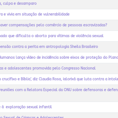
a, culpa e desamparo
a e vivia em situação de vulnerabilidade
 haver compensações pelo comércio de pessoas escravizadas?
do que dificulta o aborto para vítimas de violência sexual
ensão contra a perita em antropologia Sheila Brasileiro
Humanos lança vídeo de incidência sobre eixos de proteção do Pla
nças e adolescentes promovida pelo Congresso Nacional
rucifixo e Bíblia’, diz Claudia Rosa, ialorixá que luta contra a intole
euniões com a Relatora Especial da ONU sobre defensoras e defen
 à exploração sexual infantil
o Sexual de Crianças e Adolescentes