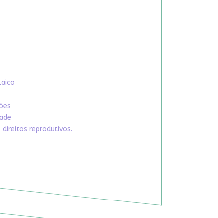
Laico
xões
dade
direitos reprodutivos.