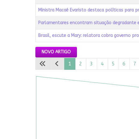
Ministra Macaé Evaristo destaca políticas para 
Parlamentares encontram situação degradante e
Brasil, escute a Mary: relatora cobra governo p
Artigos
NOVO ARTIGO
1
2
3
4
5
6
7