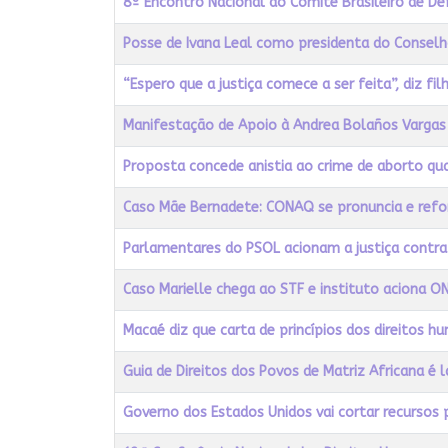
8º Encontro Nacional do Comitê Brasileiro de D
Posse de Ivana Leal como presidenta do Conselh
“Espero que a justiça comece a ser feita”, diz f
Manifestação de Apoio à Andrea Bolaños Vargas 
Proposta concede anistia ao crime de aborto qu
Caso Mãe Bernadete: CONAQ se pronuncia e reforç
Parlamentares do PSOL acionam a justiça cont
Caso Marielle chega ao STF e instituto aciona O
Macaé diz que carta de princípios dos direitos hu
Guia de Direitos dos Povos de Matriz Africana é 
Governo dos Estados Unidos vai cortar recursos 