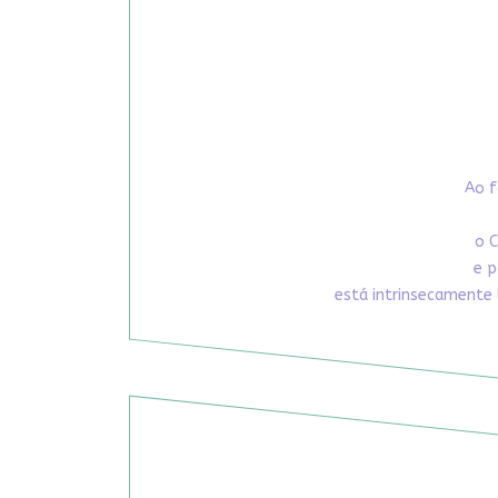
Ao f
o C
e p
está intrinsecamente 