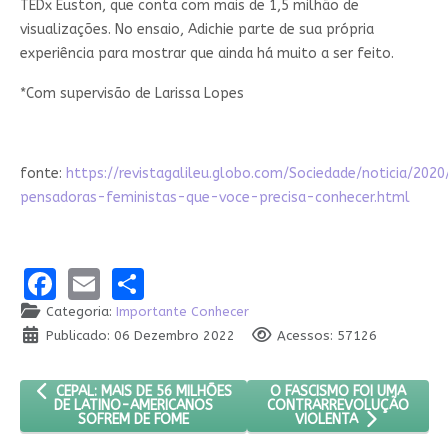
TEDx Euston, que conta com mais de 1,5 milhão de
visualizações. No ensaio, Adichie parte de sua própria
experiência para mostrar que ainda há muito a ser feito.
*Com supervisão de Larissa Lopes
fonte:
https://revistagalileu.globo.com/Sociedade/noticia/2020
pensadoras-feministas-que-voce-precisa-conhecer.html
Facebook
Email
Share
Categoria:
Importante Conhecer
Publicado: 06 Dezembro 2022
Acessos: 57126
ARTIGO ANTERIOR: CEPAL: MAIS DE 56 MILHÕES DE LATINO-AM
PRÓXIMO ARTIGO: O FASC
O FASCISMO FOI UMA
CEPAL: MAIS DE 56 MILHÕES
CONTRARREVOLUÇÃO
DE LATINO-AMERICANOS
SOFREM DE FOME
VIOLENTA