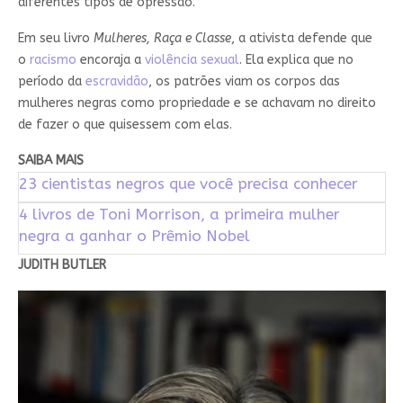
diferentes tipos de opressão.
Em seu livro
Mulheres, Raça e Classe
, a ativista defende que
o
racismo
encoraja a
violência sexual
. Ela explica que no
período da
escravidão
, os patrões viam os corpos das
mulheres negras como propriedade e se achavam no direito
de fazer o que quisessem com elas.
SAIBA MAIS
23 cientistas negros que você precisa conhecer
4 livros de Toni Morrison, a primeira mulher
negra a ganhar o Prêmio Nobel
JUDITH BUTLER