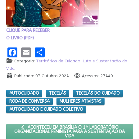
CLIQUE PARA RECEBER
O LIVRO (PDF)
Facebook
Email
Share
Categoria:
Territórios de Cuidado, Luta e Sustentação da
Vida
Publicado: 07 Outubro 2024
Acessos: 27440
AUTOCUIDADO
TECELÃS
TECELÃS DO CUIDADO
RODA DE CONVERSA
MULHERES ATIVISTAS
AUTOCUIDADO E CUIDADO COLETIVO
ARTIGO ANTERIOR: ACONTECEU EM BRASÍLIA O 1º LABORA
ACONTECEU EM BRASÍLIA O 1º LABORATÓRIO
ORGANIZACIONAL FEMINISTA PARA A SUSTENTAÇÃO DA
VIDA