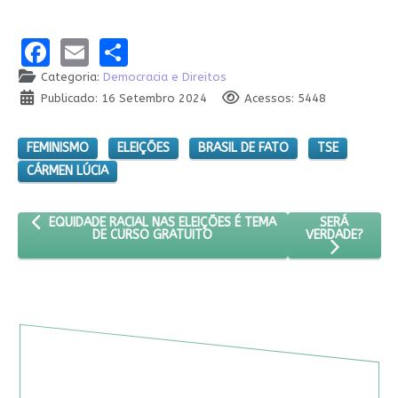
Facebook
Email
Share
Categoria:
Democracia e Direitos
Publicado: 16 Setembro 2024
Acessos: 5448
FEMINISMO
ELEIÇÕES
BRASIL DE FATO
TSE
CÁRMEN LÚCIA
ARTIGO ANTERIOR: EQUIDADE RACIAL NAS ELEIÇÕES É TEMA DE 
PRÓXIMO ART
SERÁ
EQUIDADE RACIAL NAS ELEIÇÕES É TEMA
VERDADE?
DE CURSO GRATUITO