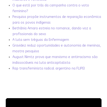
O que está por trás da campanha contra o voto
feminino?
Pesquisa propõe instrumentos de reparação econômica
para os povos indígenas
Bethânia Amaro estreia no romance, dando voz a
profissionais do sexo
A luta sem tréguas da Enfermagem
Gravidez reduz oportunidades e autonomia de meninas,
mostra pesquisa
August Nimtz prova que marxismo e antirracismo são
indissociáveis na luta anticapitalista
Rap transfeminista radical argentino na FLIPEI