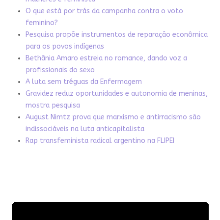
O que está por trás da campanha contra o voto
feminino?
Pesquisa propõe instrumentos de reparação econômica
para os povos indígenas
Bethânia Amaro estreia no romance, dando voz a
profissionais do sexo
A luta sem tréguas da Enfermagem
Gravidez reduz oportunidades e autonomia de meninas,
mostra pesquisa
August Nimtz prova que marxismo e antirracismo são
indissociáveis na luta anticapitalista
Rap transfeminista radical argentino na FLIPEI