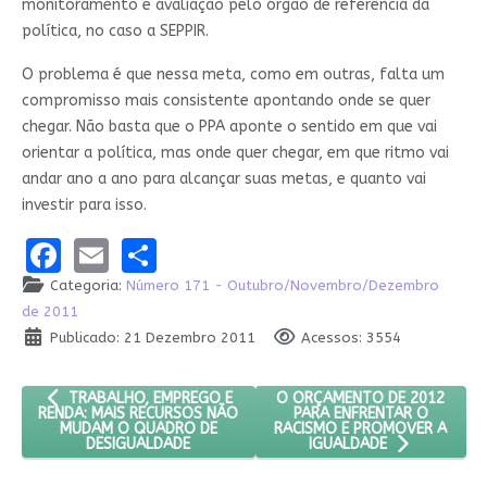
monitoramento e avaliação pelo órgão de referência da
política, no caso a SEPPIR.
O problema é que nessa meta, como em outras, falta um
compromisso mais consistente apontando onde se quer
chegar. Não basta que o PPA aponte o sentido em que vai
orientar a política, mas onde quer chegar, em que ritmo vai
andar ano a ano para alcançar suas metas, e quanto vai
investir para isso.
Facebook
Email
Share
Categoria:
Número 171 - Outubro/Novembro/Dezembro
de 2011
Publicado: 21 Dezembro 2011
Acessos: 3554
ARTIGO ANTERIOR: TRABALHO, EMPREGO E RENDA: MAIS REC
PRÓXIMO ARTIGO: O ORÇAMEN
O ORÇAMENTO DE 2012
TRABALHO, EMPREGO E
PARA ENFRENTAR O
RENDA: MAIS RECURSOS NÃO
RACISMO E PROMOVER A
MUDAM O QUADRO DE
DESIGUALDADE
IGUALDADE