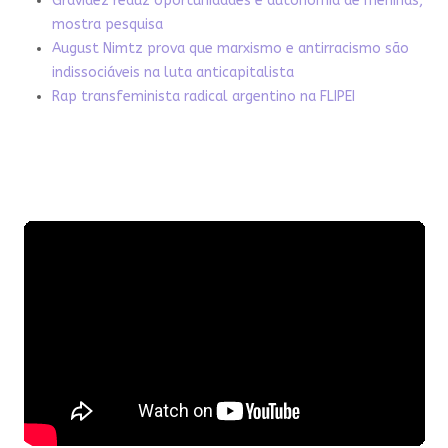
Gravidez reduz oportunidades e autonomia de meninas,
mostra pesquisa
August Nimtz prova que marxismo e antirracismo são
indissociáveis na luta anticapitalista
Rap transfeminista radical argentino na FLIPEI