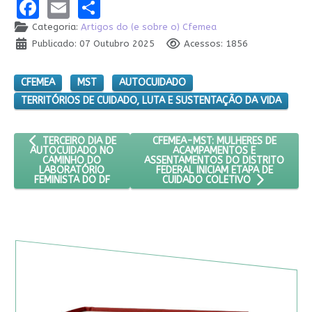
Facebook
Email
Share
Categoria:
Artigos do (e sobre o) Cfemea
Publicado: 07 Outubro 2025
Acessos: 1856
CFEMEA
MST
AUTOCUIDADO
TERRITÓRIOS DE CUIDADO, LUTA E SUSTENTAÇÃO DA VIDA
ARTIGO ANTERIOR: TERCEIRO DIA DE AUTOCUIDADO NO CAMIN
PRÓXIMO ARTIGO: CFEMEA-MST: MU
CFEMEA-MST: MULHERES DE
TERCEIRO DIA DE
ACAMPAMENTOS E
AUTOCUIDADO NO
ASSENTAMENTOS DO DISTRITO
CAMINHO DO
FEDERAL INICIAM ETAPA DE
LABORATÓRIO
FEMINISTA DO DF
CUIDADO COLETIVO