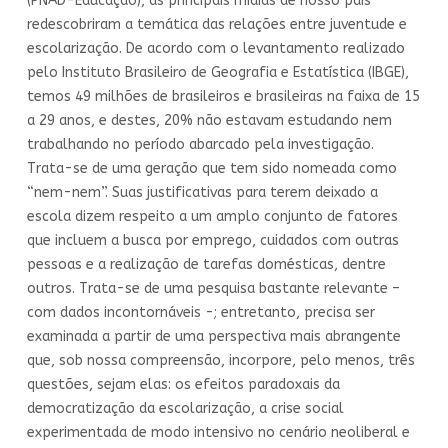
(PNAD-Educação), as principais mídias de nosso país
redescobriram a temática das relações entre juventude e
escolarização. De acordo com o levantamento realizado
pelo Instituto Brasileiro de Geografia e Estatística (IBGE),
temos 49 milhões de brasileiros e brasileiras na faixa de 15
a 29 anos, e destes, 20% não estavam estudando nem
trabalhando no período abarcado pela investigação.
Trata-se de uma geração que tem sido nomeada como
“nem-nem”. Suas justificativas para terem deixado a
escola dizem respeito a um amplo conjunto de fatores
que incluem a busca por emprego, cuidados com outras
pessoas e a realização de tarefas domésticas, dentre
outros. Trata-se de uma pesquisa bastante relevante –
com dados incontornáveis -; entretanto, precisa ser
examinada a partir de uma perspectiva mais abrangente
que, sob nossa compreensão, incorpore, pelo menos, três
questões, sejam elas: os efeitos paradoxais da
democratização da escolarização, a crise social
experimentada de modo intensivo no cenário neoliberal e