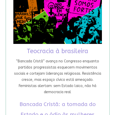
Teocracia à brasileira
“Bancada Cristã” avança no Congresso enquanto
partidos progressistas esquecem movimentos
sociais e cortejam lideranças religiosas. Resistência
cresce, mas espaço cívico está ameaçado.
Feministas alertam: sem Estado laico, não há
democracia real
Bancada Cristã: a tomada do
Estado e o ódio às mulheres