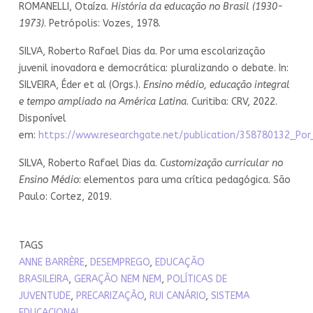
ROMANELLI, Otaíza.
História da educação no Brasil (1930-
1973)
. Petrópolis: Vozes, 1978.
SILVA, Roberto Rafael Dias da. Por uma escolarização
juvenil inovadora e democrática: pluralizando o debate. In:
SILVEIRA, Éder et al (Orgs.).
Ensino médio, educação integral
e tempo ampliado na América Latina
. Curitiba: CRV, 2022.
Disponível
em:
https://www.researchgate.net/publication/358780132_Po
SILVA, Roberto Rafael Dias da.
Customização curricular no
Ensino Médio
: elementos para uma crítica pedagógica. São
Paulo: Cortez, 2019.
TAGS
ANNE BARRÈRE
,
DESEMPREGO
,
EDUCAÇÃO
BRASILEIRA
,
GERAÇÃO NEM NEM
,
POLÍTICAS DE
JUVENTUDE
,
PRECARIZAÇÃO
,
RUI CANÁRIO
,
SISTEMA
EDUCACIONAL