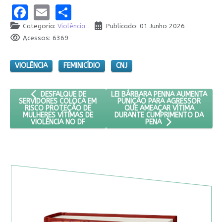
Facebook
Email
Share
Categoria:
Violência
Publicado: 01 Junho 2026
Acessos: 6369
VIOLÊNCIA
FEMINICÍDIO
CNJ
ARTIGO ANTERIOR: DESFALQUE DE SERVIDORES COLOCA EM R
PRÓXIMO ARTIGO: LEI BÁRBARA 
LEI BÁRBARA PENNA AUMENTA
DESFALQUE DE
PUNIÇÃO PARA AGRESSOR
SERVIDORES COLOCA EM
QUE AMEAÇAR VÍTIMA
RISCO PROTEÇÃO DE
DURANTE CUMPRIMENTO DA
MULHERES VÍTIMAS DE
VIOLÊNCIA NO DF
PENA