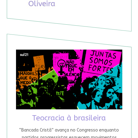
Teocracia à brasileira
“Bancada Cristã” avança no Congresso enquanto
partidos progressistas esquecem movimentos