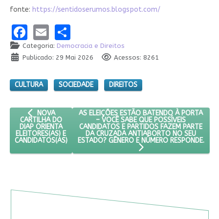
fonte:
https://sentidoserumos.blogspot.com/
Facebook
Email
Share
Categoria:
Democracia e Direitos
Publicado: 29 Mai 2026
Acessos: 8261
CULTURA
SOCIEDADE
DIREITOS
ARTIGO ANTERIOR: NOVA CARTILHA DO DIAP ORIENTA ELEITOR
PRÓXIMO ARTIGO: AS ELEIÇÕES ESTÃO BAT
AS ELEIÇÕES ESTÃO BATENDO À PORTA
NOVA
– VOCÊ SABE QUE POSSÍVEIS
CARTILHA DO
CANDIDATOS E PARTIDOS FAZEM PARTE
DIAP ORIENTA
DA CRUZADA ANTIABORTO NO SEU
ELEITORES(AS) E
ESTADO? GÊNERO E NÚMERO RESPONDE.
CANDIDATOS(AS)