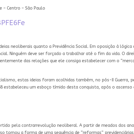
ue – Centro – São Paulo
/3PFE6Fe
eias neoliberais quanto a Previdência Social. Em oposição à lógica 
al. Ninguém deve ser forçado a trabalhar até o fim da vida. O direi
entemente das relações que ele consiga estabelecer com o “mercad
ialismo, estas ideias foram acolhidas também, no pós-II Guerra, pe
8 estabeleceu um esboço tímido desta conquista, após o ascenso de
tido pela contrarrevolução neoliberal. A partir de meados dos anos
sso tomou a forma de uma sequência de “reformas” previdenciárias, 