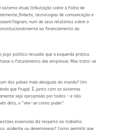
 sistema atual (tributação sobre a folha de
cialmente
fintechs
, tecnologias de comunicação e
assant
Fagnani, num de seus relatórios sobre o
o constitucionalmente ao financiamento da
No jogo político recuado que a esquerda pratica
a taxar o faturamento das empresas. Mas trata-se
il um dos países mais desiguais do mundo? Um
inda que frugal. É, junto com os sistemas
vamente seja apropriada por todos – e não
vés dela, o “vire-se como puder”.
estões essenciais diz respeito ao trabalho
ença, acidente ou desemprego? Como permitir que