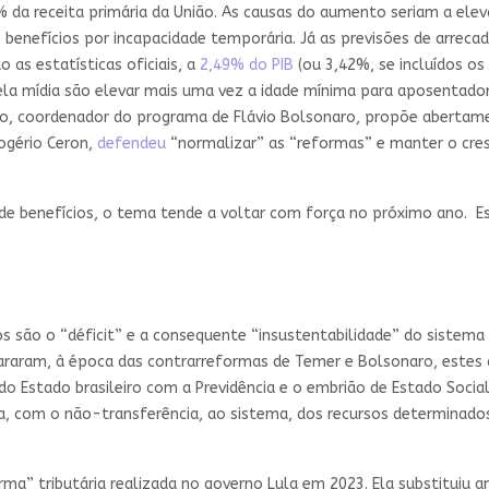
% da receita primária da União. As causas do aumento seriam a ele
benefícios por incapacidade temporária. Já as previsões de arreca
 as estatísticas oficiais, a
2,49% do PIB
(ou 3,42%, se incluídos os
la mídia são elevar mais uma vez a idade mínima para aposentadoria
ho, coordenador do programa de Flávio Bolsonaro, propõe aberta
Rogério Ceron,
defendeu
“normalizar” as “reformas” e manter o cres
 de benefícios, o tema tende a voltar com força no próximo ano. 
os são o “déficit” e a consequente “insustentabilidade” do sistema
raram, à época das contrarreformas de Temer e Bolsonaro, estes 
do Estado brasileiro com a Previdência e o embrião de Estado Social
da, com o não-transferência, ao sistema, dos recursos determinados
orma” tributária realizada no governo Lula em 2023. Ela substituiu