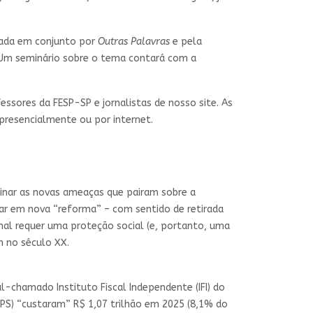
nçada em conjunto por
Outras Palavras
e pela
h. Um seminário sobre o tema contará com a
sores da FESP-SP e jornalistas de nosso site. As
presencialmente ou por internet.
minar as novas ameaças que pairam sobre a
lar em nova “reforma” – com sentido de retirada
al requer uma proteção social (e, portanto, uma
m no século XX.
-chamado Instituto Fiscal Independente (IFI) do
PS) “custaram” R$ 1,07 trilhão em 2025 (8,1% do