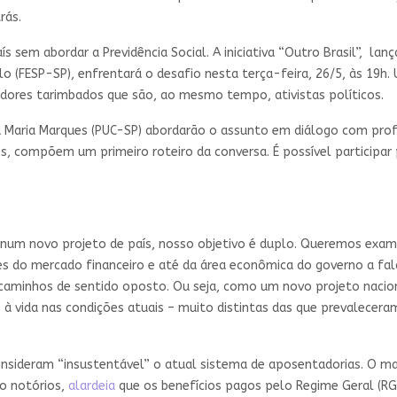
rás.
ís sem abordar a Previdência Social. A iniciativa “Outro Brasil”, la
lo (FESP-SP), enfrentará o desafio nesta terça-feira, 26/5, às 19
sadores tarimbados que são, ao mesmo tempo, ativistas políticos.
 Maria Marques (PUC-SP) abordarão o assunto em diálogo com profes
s, compõem um primeiro roteiro da conversa. É possível participar 
l, num novo projeto de país, nosso objetivo é duplo. Queremos exa
tes do mercado financeiro e até da área econômica do governo a fa
aminhos de sentido oposto. Ou seja, como um novo projeto nacion
e à vida nas condições atuais – muito distintas das que prevalecera
nsideram “insustentável” o atual sistema de aposentadorias. O mal
ão notórios,
alardeia
que os benefícios pagos pelo Regime Geral (RG