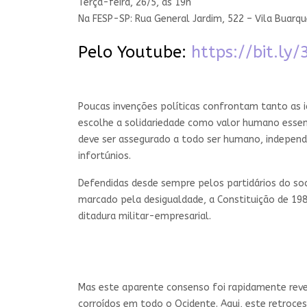
Terça-feira, 26/5, às 19h
Na FESP-SP: Rua General Jardim, 522 – Vila Buarq
Pelo Youtube:
https://bit.ly
Poucas invenções políticas confrontam tanto as id
escolhe a solidariedade como valor humano essenci
deve ser assegurado a todo ser humano, independ
infortúnios.
Defendidas desde sempre pelos partidários do soc
marcado pela desigualdade, a Constituição de 198
ditadura militar-empresarial.
Mas este aparente consenso foi rapidamente rever
corroídos em todo o Ocidente. Aqui, este retroce