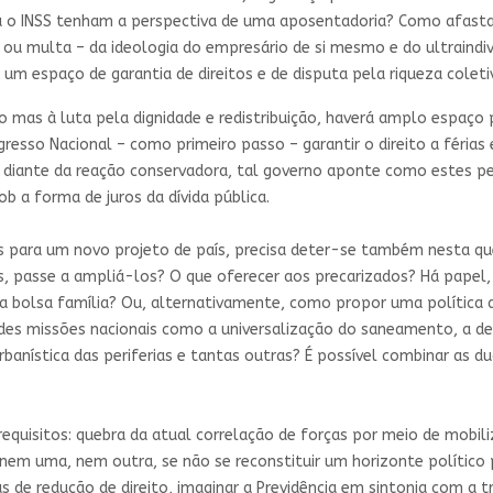
a o INSS tenham a perspectiva de uma aposentadoria? Como afasta
 ou multa – da ideologia do empresário de si mesmo e do ultraind
m espaço de garantia de direitos e de disputa pela riqueza coleti
 mas à luta pela dignidade e redistribuição, haverá amplo espaço p
esso Nacional – como primeiro passo – garantir o direito a férias 
 diante da reação conservadora, tal governo aponte como estes p
ob a forma de juros da dívida pública.
s para um novo projeto de país, precisa deter-se também nesta q
tos, passe a ampliá-los? O que oferecer aos precarizados? Há papel,
da bolsa família? Ou, alternativamente, como propor uma política
randes missões nacionais como a universalização do saneamento, a de
banística das periferias e tantas outras? É possível combinar as d
quisitos: quebra da atual correlação de forças por meio de mobiliz
em uma, nem outra, se não se reconstituir um horizonte político pe
s de redução de direito, imaginar a Previdência em sintonia com a