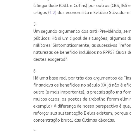
à Seguridade (CSLL e Cofins) por outros (CBS, IBS e
artigos (
1
2
) dos economista e Evilásio Salvador e
5.
Um segundo argumento dos anti-Previdência, sempr
públicos. Há aí um cipoal de situações, algumas d
militares. Sintomaticamente, as sucessivas “refo
naturezas de benefício incluídos no RPPS? Quais d
destes exageros?
6.
Há uma base real por trás dos argumentos de “ins
financiava os benefícios no século XX já não é ef
outro (e mais importante), a precarização (na f
muitos casos, os postos de trabalho foram elimi
exemplo). A diferença de nossa perspectiva é que
reforçar sua sustentação E elas existem, porque 
concentração brutal das últimas décadas.