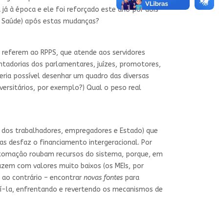
 já à época e ele foi reforçado este ano por dois
da Saúde) após estas mudanças?
e referem ao RPPS, que atende aos servidores
entadorias dos parlamentares, juízes, promotores,
eria possível desenhar um quadro das diversas
iversitários, por exemplo?) Qual o peso real
es dos trabalhadores, empregadores e Estado) que
mas desfaz o financiamento intergeracional. Por
automação roubam recursos do sistema, porque, em
azem com valores muito baixos (os MEIs, por
 ao contrário – encontrar
novas fontes
para
uí-la, enfrentando e revertendo os mecanismos de