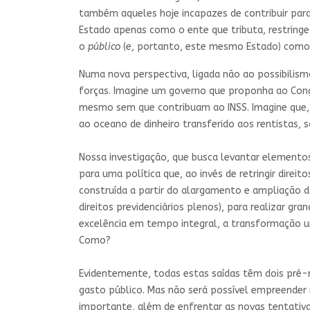
também aqueles hoje incapazes de contribuir par
Estado apenas como o ente que tributa, restringe
o
público
(e, portanto, este mesmo Estado) como u
Numa nova perspectiva, ligada não ao possibilismo
forças. Imagine um governo que proponha ao Congr
mesmo sem que contribuam ao INSS. Imagine que,
ao oceano de dinheiro transferido aos rentistas, s
Nossa investigação, que busca levantar elemento
para uma política que, ao invés de retringir direi
construída a partir do alargamento e ampliação 
direitos previdenciários plenos), para realizar g
excelência em tempo integral, a transformação ur
Como?
Evidentemente, todas estas saídas têm dois pré-re
gasto público. Mas não será possível empreender n
importante, além de enfrentar as novas tentativa