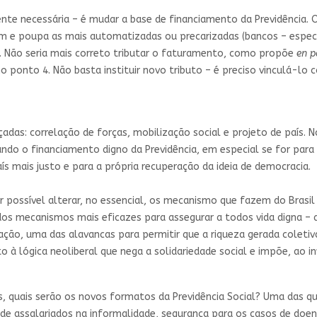
nte necessária – é mudar a base de financiamento da Previdência. O
am e poupa as mais automatizadas ou precarizadas (bancos – espe
). Não seria mais correto tributar o faturamento, como propõe
en p
no ponto 4. Não basta instituir novo tributo – é preciso vinculá-l
çadas: correlação de forças, mobilização social e projeto de país. 
ndo o financiamento digno da Previdência, em especial se for par
s mais justo e para a própria recuperação da ideia de democracia.
or possível alterar, no essencial, os mecanismo que fazem do Bras
dos mecanismos mais eficazes para assegurar a todos vida digna – a
ação, uma das alavancas para permitir que a riqueza gerada coleti
 à lógica neoliberal que nega a solidariedade social e impõe, ao in
s, quais serão os novos formatos da Previdência Social? Uma das qu
 de assalariados na informalidade, segurança para os casos de do