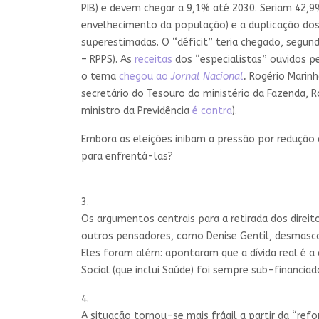
PIB) e devem chegar a 9,1% até 2030. Seriam 42,9
envelhecimento da população) e a duplicação dos 
superestimadas. O “déficit” teria chegado, segundo
– RPPS). As
receitas
dos “especialistas” ouvidos pe
o tema
chegou ao
Jornal Nacional
.
Rogério Marin
secretário do Tesouro do ministério da Fazenda, 
ministro da Previdência
é contra
).
Embora as eleições inibam a pressão por redução
para enfrentá-las?
3.
Os argumentos centrais para a retirada dos direit
outros pensadores, como Denise Gentil, desmasca
Eles foram além: apontaram que a dívida real é a 
Social (que inclui Saúde) foi sempre sub-financia
4.
A situação tornou-se mais frágil a partir da “ref