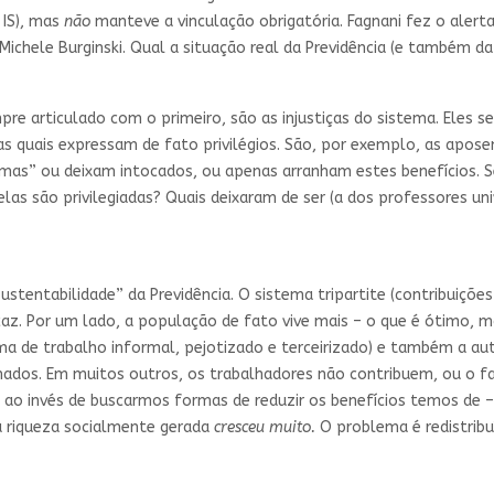
 IS), mas
não
manteve a vinculação obrigatória. Fagnani fez o alerta
 Michele Burginski. Qual a situação real da Previdência (e também 
e articulado com o primeiro, são as injustiças do sistema. Eles s
as quais expressam de fato privilégios. São, por exemplo, as apos
rmas” ou deixam intocados, ou apenas arranham estes benefícios. S
elas são privilegiadas? Quais deixaram de ser (a dos professores un
ustentabilidade” da Previdência. O sistema tripartite (contribuiçõ
icaz. Por um lado, a população de fato vive mais – o que é ótimo, 
orma de trabalho informal, pejotizado e terceirizado) e também a 
nados. Em muitos outros, os trabalhadores não contribuem, ou o f
, ao invés de buscarmos formas de reduzir os benefícios temos de –
a riqueza socialmente gerada
cresceu muito.
O problema é redistrib