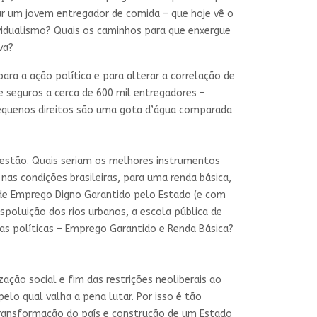
r um jovem entregador de comida – que hoje vê o
ividualismo? Quais os caminhos para que enxergue
va?
ara a ação política e para alterar a correlação de
e seguros a cerca de 600 mil entregadores –
equenos direitos são uma gota d’água comparada
uestão. Quais seriam os melhores instrumentos
 nas condições brasileiras, para uma renda básica,
 de Emprego Digno Garantido pelo Estado (e com
spoluição dos rios urbanos, a escola pública de
uas políticas – Emprego Garantido e Renda Básica?
ação social e fim das restrições neoliberais ao
lo qual valha a pena lutar. Por isso é tão
 transformação do país e construção de um Estado