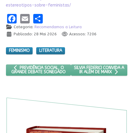
estereotipos-sobre-feministas/
Facebook
Email
Share
Categoria:
Recomendamos a Leitura
Publicado: 28 Mai 2026
Acessos: 7206
FEMINISMO
LITERATURA
ARTIGO ANTERIOR: PREVIDÊNCIA SOCIAL, O GRANDE DEBATE 
PRÓXIMO ARTIGO: SILVIA FEDER
SILVIA FEDERICI CONVIDA A
PREVIDÊNCIA SOCIAL, O
GRANDE DEBATE SONEGADO
IR ALÉM DE MARX