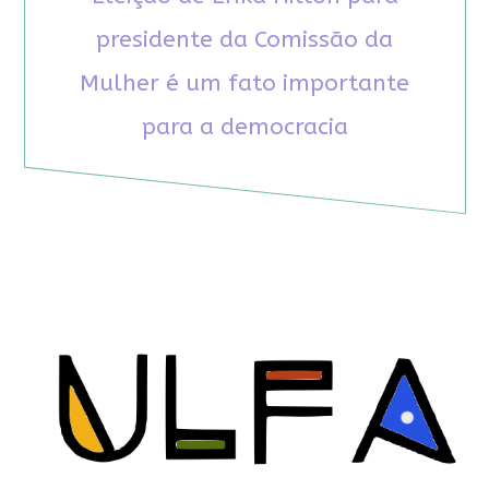
presidente da Comissão da
Mulher é um fato importante
para a democracia