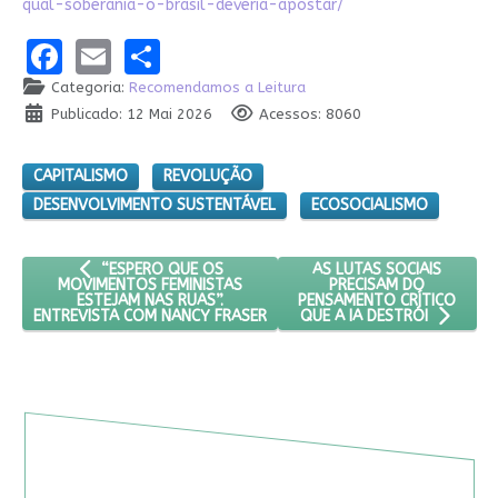
qual-soberania-o-brasil-deveria-apostar/
Facebook
Email
Share
Categoria:
Recomendamos a Leitura
Publicado: 12 Mai 2026
Acessos: 8060
CAPITALISMO
REVOLUÇÃO
DESENVOLVIMENTO SUSTENTÁVEL
ECOSOCIALISMO
ARTIGO ANTERIOR: “ESPERO QUE OS MOVIMENTOS FEMINIS
PRÓXIMO ARTIGO: AS LUT
AS LUTAS SOCIAIS
“ESPERO QUE OS
PRECISAM DO
MOVIMENTOS FEMINISTAS
PENSAMENTO CRÍTICO
ESTEJAM NAS RUAS”.
ENTREVISTA COM NANCY FRASER
QUE A IA DESTRÓI