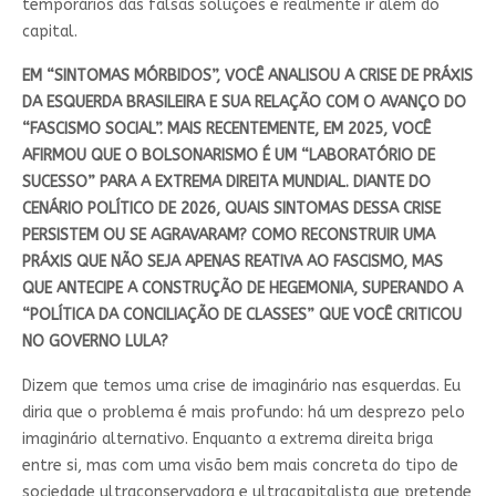
temporários das falsas soluções e realmente ir além do
capital.
EM “SINTOMAS MÓRBIDOS”, VOCÊ ANALISOU A CRISE DE PRÁXIS
DA ESQUERDA BRASILEIRA E SUA RELAÇÃO COM O AVANÇO DO
“FASCISMO SOCIAL”. MAIS RECENTEMENTE, EM 2025, VOCÊ
AFIRMOU QUE O BOLSONARISMO É UM “LABORATÓRIO DE
SUCESSO” PARA A EXTREMA DIREITA MUNDIAL. DIANTE DO
CENÁRIO POLÍTICO DE 2026, QUAIS SINTOMAS DESSA CRISE
PERSISTEM OU SE AGRAVARAM? COMO RECONSTRUIR UMA
PRÁXIS QUE NÃO SEJA APENAS REATIVA AO FASCISMO, MAS
QUE ANTECIPE A CONSTRUÇÃO DE HEGEMONIA, SUPERANDO A
“POLÍTICA DA CONCILIAÇÃO DE CLASSES” QUE VOCÊ CRITICOU
NO GOVERNO LULA?
Dizem que temos uma crise de imaginário nas esquerdas. Eu
diria que o problema é mais profundo: há um desprezo pelo
imaginário alternativo. Enquanto a extrema direita briga
entre si, mas com uma visão bem mais concreta do tipo de
sociedade ultraconservadora e ultracapitalista que pretende