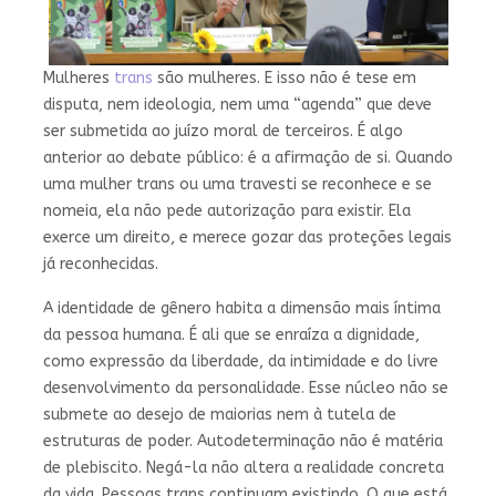
Mulheres
trans
são mulheres. E isso não é tese em
disputa, nem ideologia, nem uma “agenda” que deve
ser submetida ao juízo moral de terceiros. É algo
anterior ao debate público: é a afirmação de si. Quando
uma mulher trans ou uma travesti se reconhece e se
nomeia, ela não pede autorização para existir. Ela
exerce um direito, e merece gozar das proteções legais
já reconhecidas.
A identidade de gênero habita a dimensão mais íntima
da pessoa humana. É ali que se enraíza a dignidade,
como expressão da liberdade, da intimidade e do livre
desenvolvimento da personalidade. Esse núcleo não se
submete ao desejo de maiorias nem à tutela de
estruturas de poder. Autodeterminação não é matéria
de plebiscito. Negá-la não altera a realidade concreta
da vida. Pessoas trans continuam existindo. O que está