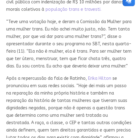
civil pública com indenização de R$ 10 milhões por danos
morais coletivos à
população trans e travesti.
“Teve uma votação hoje, e deram a Comissão da Mulher para
uma mulher trans. Eu não achei muito justo, não. Tem tanta
mulher, por que vai dar para uma mulher trans?”, disse o
apresentador durante o seu programa no SBT, nesta quarta-
feira (11). “Ela não é mulher, ela é trans. Para ser mulher tem
que ter útero, menstruar, tem que ficar chata três, quatro
dias. Eu sou contra. Eu acho que deveria deixar uma mulher.”
Após a repercussão da fala de Ratinho,
Erika Hilton
se
pronunciou em suas redes sociais. “Hoje dei mais um passo
na reparação da minha própria história e também na
reparação da história de tantas mulheres que tiveram suas
dignidades negadas, porque não é apenas a questão trans
que determina como uma mulher será tratada ou
destratada. A raça, a classe, o CEP e tantas outras condições
ainda definem, quem tem direitos garantidos e quem precisa
lutar todos os dias para existir com dignidade”, afirmou a