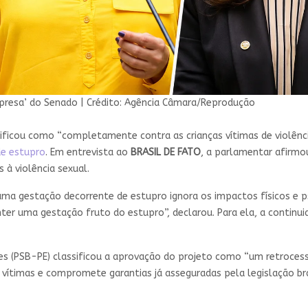
rpresa’ do Senado
|
Crédito: Agência Câmara/Reprodução
sificou como “completamente contra as crianças vítimas de violênc
de estupro
. Em entrevista ao
BRASIL DE FATO
, a parlamentar afirm
 à violência sexual.
ma gestação decorrente de estupro ignora os impactos físicos e psi
r uma gestação fruto do estupro”, declarou. Para ela, a continuid
aes (PSB-PE) classificou a aprovação do projeto como “um retroces
 vítimas e compromete garantias já asseguradas pela legislação bras