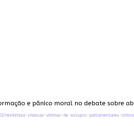
ormação e pânico moral no debate sobre abor
6/02/revitimiza-criancas-vitimas-de-estupro-parlamentares-cri