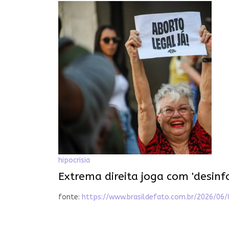
hipocrisia
Extrema direita joga com 'desinf
fonte:
https://www.brasildefato.com.br/2026/0