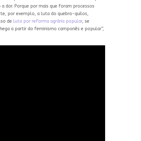
ó a dor. Porque por mais que foram processos
ste, por exemplo, a luta do quebra-quilos,
sso de
luta por reforma agrária popular
, se
hega a partir do feminismo camponês e popular”,