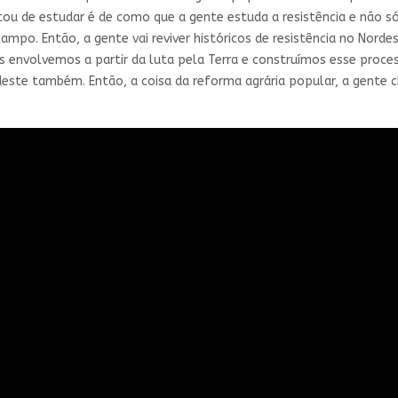
ou de estudar é de como que a gente estuda a resistência e não s
mpo. Então, a gente vai reviver históricos de resistência no Norde
 envolvemos a partir da luta pela Terra e construímos esse proce
ste também. Então, a coisa da reforma agrária popular, a gente c