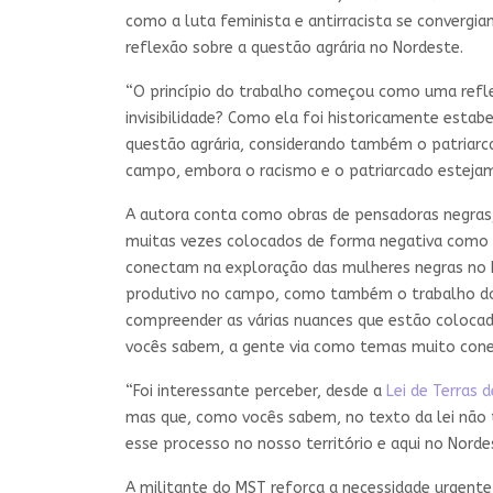
como a luta feminista e antirracista se convergi
reflexão sobre a questão agrária no Nordeste.
“O princípio do trabalho começou como uma refl
invisibilidade? Como ela foi historicamente estab
questão agrária, considerando também o patriarc
campo, embora o racismo e o patriarcado estejam 
A autora conta como obras de pensadoras negra
muitas vezes colocados de forma negativa como id
conectam na exploração das mulheres negras no N
produtivo no campo, como também o trabalho domé
compreender as várias nuances que estão colocad
vocês sabem, a gente via como temas muito conec
“Foi interessante perceber, desde a
Lei de Terras 
mas que, como vocês sabem, no texto da lei não t
esse processo no nosso território e aqui no Nord
A militante do MST reforça a necessidade urgente