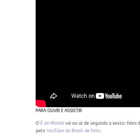
PARA OUVIR E ASSISTIR
O
É de Manhã
vai ao ar de segunda a sexta-feira
pelo
YouTube do Brasil de Fato
.