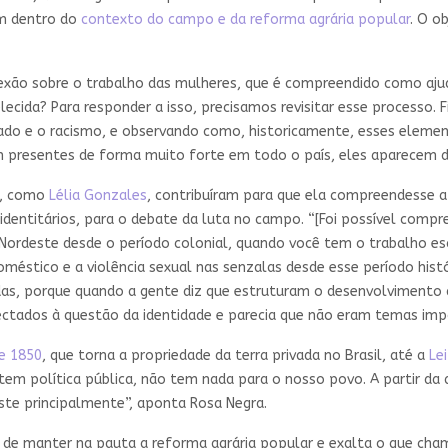
am dentro do
contexto do campo e da reforma agrária popular
. O o
exão sobre o trabalho das mulheres, que é compreendido como aj
elecida? Para responder a isso, precisamos revisitar esse processo
ado e o racismo, e observando como, historicamente, esses eleme
presentes de forma muito forte em todo o país, eles aparecem de 
s, como
Lélia Gonzales
, contribuíram para que ela compreendesse a
entitários, para o debate da luta no campo. “[Foi possível compr
ordeste desde o período colonial, quando você tem o trabalho esc
stico e a violência sexual nas senzalas desde esse período histó
as, porque quando a gente diz que estruturam o desenvolvimento d
tados à questão da identidade e parecia que não eram temas impor
de 1850
, que torna a propriedade da terra privada no Brasil, até a
Le
em política pública, não tem nada para o nosso povo. A partir da 
este principalmente”, aponta Rosa Negra.
 de manter na pauta a reforma agrária popular e exalta o que cham