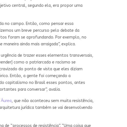
bjetivo central, segundo ela, era propor uma
uda no campo. Então, como pensar essa
. Fizemos um breve percurso pelo debate da
ntos foram se aprofundando. Por exemplo, no
maneira ainda mais arraigada”, explica.
 urgência de trazer esses elementos transversais,
eender] como o patriarcado e racismo se
ravizado do ponto de vista que eles diziam
rico. Então, a gente foi começando a
o capitalismo no Brasil esses pontos, antes
tantes para conversar”, avalia.
i Áurea
, que não aconteceu sem muita resistência,
arquitetura jurídica também se vai desenvolvendo
a de “processos de resistência”. “Uma coisa que