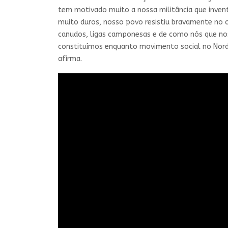
tem motivado muito a nossa militância que invent
muito duros, nosso povo resistiu bravamente no ca
canudos, ligas camponesas e de como nós que nos
constituímos enquanto movimento social no Norde
afirma.