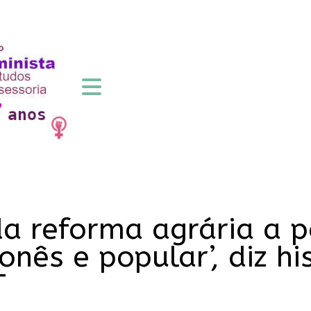
 da reforma agrária a p
ês e popular’, diz hi
T