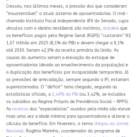
Cresceu, nos últimos meses, a pressão dos que consideram
“insustentável” o atual sistema de aposentadorias. O mal-
chamado Instituto Fiscal Independente (IFI) do Senado, cujos
vínculos com o ideário neoliberal são notórios,
alardeia
que
os benefícios pagos pelo Regime Geral (RGPS) “custaram” R$
1,07 trilhão em 2025 (8,1% do PIB) e devem chegar a 9,1%
até 2030. Seriam 42,9% da receita primária da União. As
causas do aumento seriam a elevação do estoque de
aposentadorias (devido ao envelhecimento da população) e
a duplicação dos benefícios por incapacidade temporária. Já
as previsões de arrecadação, sempre segundo o IFI, estariam
superestimadas. O “déficit” teria chegado, segundo as
estatísticas oficiais, a
2,49% do PIB
(ou 3,42%, se incluídos
os subsídios ao Regime Próprio de Previdência Social – RPPS).
As
receitas
dos “especialistas” ouvidos pela mídia são elevar
mais uma vez a idade mínima para aposentadoria e alterar o
cálculo do benefício. Em fevereiro, o tema
chegou ao
Jornal
Nacional
.
Rogério Marinho, coordenador do programa de