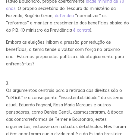
Flávio Bolsonaro, propõe abertamente
idade mínima de 70
anos
. O próprio secretário do Tesouro do ministério da
Fazenda, Rogério Ceron,
defendeu
“normalizar” as
“reformas” e manter o crescimento dos benefícios abaixo do
do PIB. (O ministro da Previdência
é contra
).
Embora as eleições inibam a pressão por redução de
benefícios, o tema tende a voltar com força no próximo
ano. Estamos preparados política e ideologicamente para
enfrentá-las?
3.
Os argumentos centrais para a retirada dos direitos são o
“déficit” e a consequente “insustentabilidade” do sistema
atual. Eduardo Fagnani, Rosa Maria Marques e outros
pensadores, como Denise Gentil, desmascararam, à época
das contrarreformas de Temer e Bolsonaro, estes
argumentos, inclusive com cálculos detalhados. Eles foram
além: apontaram que a dívida real é a do Estado brasileiro