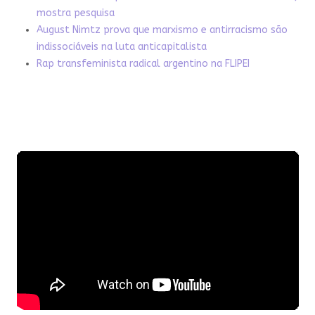
mostra pesquisa
August Nimtz prova que marxismo e antirracismo são
indissociáveis na luta anticapitalista
Rap transfeminista radical argentino na FLIPEI