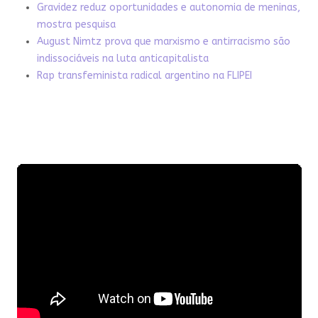
Gravidez reduz oportunidades e autonomia de meninas,
mostra pesquisa
August Nimtz prova que marxismo e antirracismo são
indissociáveis na luta anticapitalista
Rap transfeminista radical argentino na FLIPEI