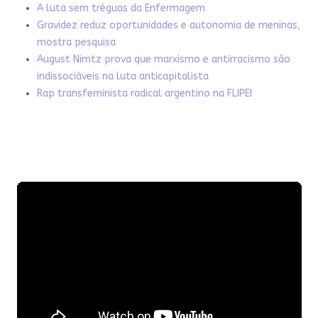
A luta sem tréguas da Enfermagem
Gravidez reduz oportunidades e autonomia de meninas,
mostra pesquisa
August Nimtz prova que marxismo e antirracismo são
indissociáveis na luta anticapitalista
Rap transfeminista radical argentino na FLIPEI