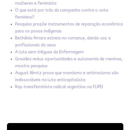
mulheres e feminista
O que está por trás da campanha contra o voto
feminino?
Pesquisa propõe instrumentos de reparação econômica
para os povos indígenas
Bethânia Amaro estreia no romance, dando voz a
profissionais do sexo
A luta sem tréguas da Enfermagem
Gravidez reduz oportunidades e autonomia de meninas,
mostra pesquisa
August Nimtz prova que marxismo e antirracismo são
indissociáveis na luta anticapitalista
Rap transfeminista radical argentino na FLIPEI