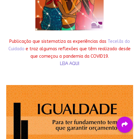
Publicação que sistematiza as experiências das
Tecelãs do
Cuidado
e traz algumas reflexões que têm realizado desde
que começou a pandemia da COVID19.
LEIA AQUI