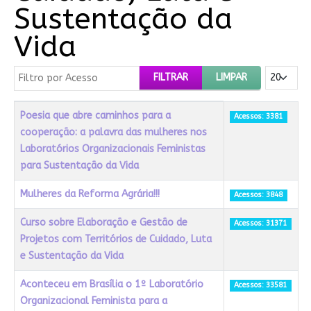
Sustentação da
Vida
Filtro por Acesso
Mostrar #
FILTRAR
LIMPAR
Título
Acessos
Poesia que abre caminhos para a
Acessos: 3381
cooperação: a palavra das mulheres nos
Laboratórios Organizacionais Feministas
para Sustentação da Vida
Mulheres da Reforma Agrária!!!
Acessos: 3848
Curso sobre Elaboração e Gestão de
Acessos: 31371
Projetos com Territórios de Cuidado, Luta
e Sustentação da Vida
Aconteceu em Brasília o 1º Laboratório
Acessos: 33581
Organizacional Feminista para a