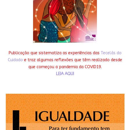
Publicação que sistematiza as experiências das
Tecelãs do
Cuidado
e traz algumas reflexões que têm realizado desde
que começou a pandemia da COVID19.
LEIA AQUI