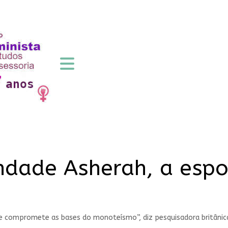
ndade Asherah, a esp
te compromete as bases do monoteísmo”, diz pesquisadora britâni