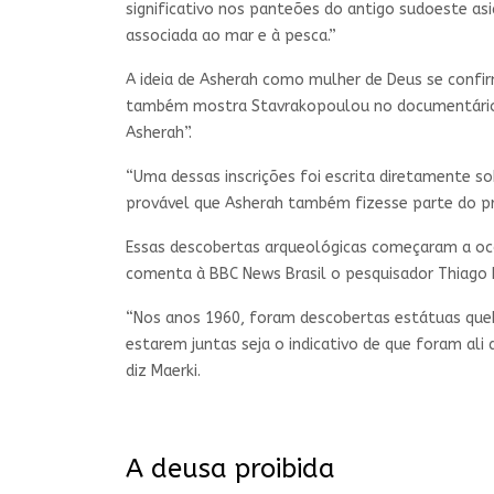
significativo nos panteões do antigo sudoeste asi
associada ao mar e à pesca.”
A ideia de Asherah como mulher de Deus se confi
também mostra Stavrakopoulou no documentário —
Asherah”.
“Uma dessas inscrições foi escrita diretamente s
provável que Asherah também fizesse parte do pri
Essas descobertas arqueológicas começaram a ocor
comenta à BBC News Brasil o pesquisador Thiago 
“Nos anos 1960, foram descobertas estátuas que
estarem juntas seja o indicativo de que foram ali
diz Maerki.
A deusa proibida