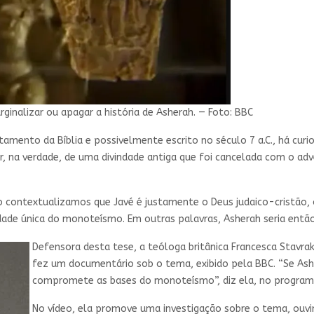
ginalizar ou apagar a história de Asherah. — Foto: BBC
tamento da Bíblia e possivelmente escrito no século 7 a.C., há cur
, na verdade, de uma divindade antiga que foi cancelada com o ad
o contextualizamos que Javé é justamente o Deus judaico-cristão, 
ndade única do monoteísmo. Em outras palavras, Asherah seria entã
Defensora desta tese, a teóloga britânica Francesca Stavra
fez um documentário sob o tema, exibido pela BBC. “Se Ash
compromete as bases do monoteísmo”, diz ela, no program
No vídeo, ela promove uma investigação sobre o tema, ouvi