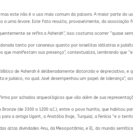
 mas este não é o uso mais comum da palavra. A maior parte do us
 a uma árvore. Este fato resulta, provavelmente, da associação fe
quentemente se refira a Asherah”, isso costuma ocorrer “quase se
adorada tanto por cananeus quanto por israelitas idólatras e judaít
ados que manifestam sua presença”, contextualiza, lembrando que
 bíblico de Asherah é deliberadamente distorcido e depreciativo, 
a e judaico, no qual Javé desempenhou um papel de liderança”, ac
firma por achados arqueológicos que vão além de sua representaçã
o Bronze (de 3300 a 1200 a.C.), entre o povo hurrita, que habitou p
ara a antiga Ugarit, a Anatólia (hoje, Turquia), a Fenícia “e o terr
a das altas divindades Anu, da Mesopotâmia, e El, do mundo semít