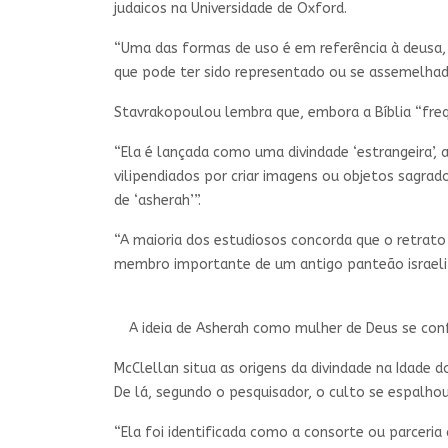
judaicos na Universidade de Oxford.
“Uma das formas de uso é em referência à deusa,
que pode ter sido representado ou se assemelhado
Stavrakopoulou lembra que, embora a Bíblia “fre
“Ela é lançada como uma divindade ‘estrangeira’, 
vilipendiados por criar imagens ou objetos sagr
de ‘asherah’”.
“A maioria dos estudiosos concorda que o retrato
membro importante de um antigo panteão israelit
A ideia de Asherah como mulher de Deus se con
McClellan situa as origens da divindade na Idade d
De lá, segundo o pesquisador, o culto se espalhou p
“Ela foi identificada como a consorte ou parceri