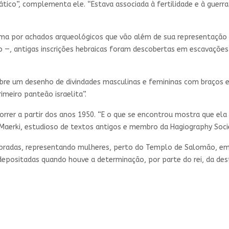
ático”, complementa ele. “Estava associada à fertilidade e à guerra
rma por achados arqueológicos que vão além de sua representação
, antigas inscrições hebraicas foram descobertas em escavações
obre um desenho de divindades masculinas e femininas com braços e
meiro panteão israelita”.
rer a partir dos anos 1950. “E o que se encontrou mostra que ela f
Maerki, estudioso de textos antigos e membro da Hagiography Socie
bradas, representando mulheres, perto do Templo de Salomão, em 
 depositadas quando houve a determinação, por parte do rei, da de