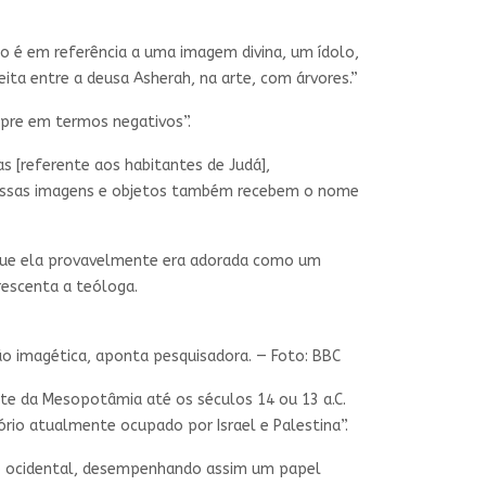
o é em referência a uma imagem divina, um ídolo,
ita entre a deusa Asherah, na arte, com árvores.”
mpre em termos negativos”.
as [referente aos habitantes de Judá],
 “essas imagens e objetos também recebem o nome
e que ela provavelmente era adorada como um
rescenta a teóloga.
o imagética, aponta pesquisadora. — Foto: BBC
arte da Mesopotâmia até os séculos 14 ou 13 a.C.
itório atualmente ocupado por Israel e Palestina”.
ico ocidental, desempenhando assim um papel