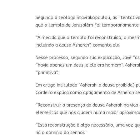
Segundo a teóloga Stavrakopoulou, as “tentativa
que o templo de Jerusalém foi temporariamente de
“À medida que o templo foi reconstruído, o mesm
incluindo a deusa Asherah”, comenta ela.
Nesse processo, segundo sua explicação, Javé “as
“havia apenas um deus, e ele era homem”, Ashera
“primitiva”.
Em artigo intitulado "Asherah: a deusa proibida",
Cordeiro explica como apagamento de Asherah se 
“Reconstruir a presença da deusa Asherah na vida 
elementos que nos ajudem numa maior aproximação
“Esta reconstrução é algo necessário, uma vez qu
há o domínio do senhor.”