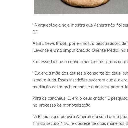
“A arqueologia hoje mostra que Asherá não foi se
El”.
À BBC News Brasil, por e-mail, a pesquisadora d
[Levante é uma ampla área do Oriente Médio] no s
Ela ressalta que o conhecimento que temos dela é 
“Ela era a mãe dos deuses e consorte do deus-supr
Israel e Judá. Essas inscrições sugerem que ela 
mediação entre os humanos e o deus-supremo Ja
Para os cananeus, El era o deus criador. E pesquis
no processo de monoteização.
“A Bíblia usa a palavra Asherah e a sua forma plur
fim do século 7 a.C., e aparece de duas maneiras 