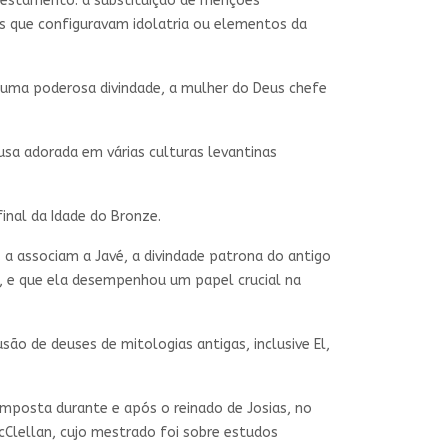
Testamento: a substituição de menções
es que configuravam idolatria ou elementos da
i uma poderosa divindade, a mulher do Deus chefe
sa adorada em várias culturas levantinas
final da Idade do Bronze.
. a associam a Javé, a divindade patrona do antigo
s, e que ela desempenhou um papel crucial na
são de deuses de mitologias antigas, inclusive El,
composta durante e após o reinado de Josias, no
McClellan, cujo mestrado foi sobre estudos