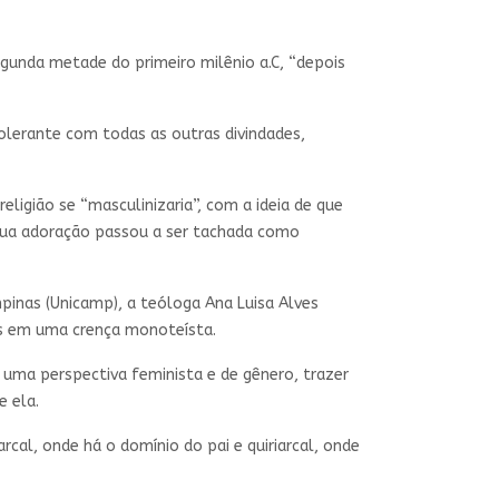
gunda metade do primeiro milênio a.C, “depois
lerante com todas as outras divindades,
igião se “masculinizaria”, com a ideia de que
 sua adoração passou a ser tachada como
mpinas (Unicamp), a teóloga Ana Luisa Alves
as em uma crença monoteísta.
e uma perspectiva feminista e de gênero, trazer
e ela.
cal, onde há o domínio do pai e quiriarcal, onde