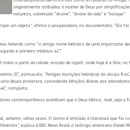
Stavrakopoulou identifica isso como um padrão no Antigo 
originalmente atribuídas à mulher de Deus por simplificaçõ
natureza, sobretudo “árvore”, “árvore da vida” e “bosque”.
mpre um objeto”, afirma a pesquisadora, no documentário. “Ela fo
efiniu Asherah como “o antigo nome hebraico de uma importante deu
egundo e primeiro milênios a.C.”
maior a partir da cidade-estado de Ugarit, onde hoje é a Síria, no 
emo, El”, pontua ela. “Antigas inscrições hebraicas do século 8 a.C
era uma deusa protetora, concedendo bênçãos divinas aos adoradore
vé”, completa.
adores contemporâneos acreditam que o Deus bíblico, Javé, seja a fu
al, asherim, várias vezes. O termo é limitado à literatura que foi 
diferentes”, explica à BBC News Brasil o teólogo americano Daniel 