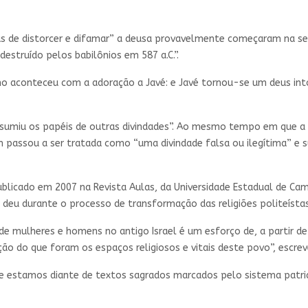
s de distorcer e difamar” a deusa provavelmente começaram na se
struído pelos babilônios em 587 a.C.”.
o aconteceu com a adoração a Javé: e Javé tornou-se um deus into
sumiu os papéis de outras divindades”. Ao mesmo tempo em que a rel
h passou a ser tratada como “uma divindade falsa ou ilegítima” e
 publicado em 2007 na Revista Aulas, da Universidade Estadual de Ca
deu durante o processo de transformação das religiões politeíst
de mulheres e homens no antigo Israel é um esforço de, a partir d
 do que foram os espaços religiosos e vitais deste povo”, escrev
e estamos diante de textos sagrados marcados pelo sistema patriar