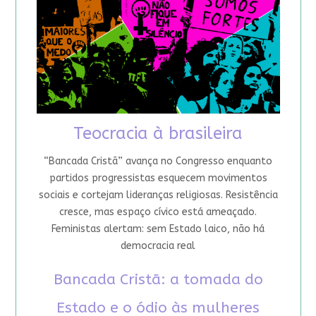
Teocracia à brasileira
“Bancada Cristã” avança no Congresso enquanto
partidos progressistas esquecem movimentos
sociais e cortejam lideranças religiosas. Resistência
cresce, mas espaço cívico está ameaçado.
Feministas alertam: sem Estado laico, não há
democracia real
Bancada Cristã: a tomada do
Estado e o ódio às mulheres