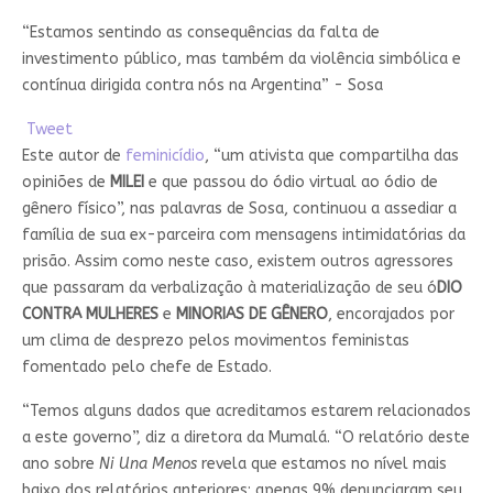
“Estamos sentindo as consequências da falta de
investimento público, mas também da violência simbólica e
contínua dirigida contra nós na Argentina” - Sosa
Tweet
Este autor de
feminicídio
, “um ativista que compartilha das
opiniões de
MILEI
e que passou do ódio virtual ao ódio de
gênero físico”, nas palavras de Sosa, continuou a assediar a
família de sua ex-parceira com mensagens intimidatórias da
prisão. Assim como neste caso, existem outros agressores
que passaram da verbalização à materialização de seu ó
DIO
CONTRA MULHERES
e
MINORIAS DE GÊNERO
, encorajados por
um clima de desprezo pelos movimentos feministas
fomentado pelo chefe de Estado.
“Temos alguns dados que acreditamos estarem relacionados
a este governo”, diz a diretora da Mumalá. “O relatório deste
ano sobre
Ni Una Menos
revela que estamos no nível mais
baixo dos relatórios anteriores: apenas 9% denunciaram seu