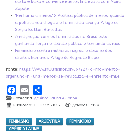
custo é baixo e convence eleitor. Entrevista com Maíra
Zapater
'Nenhuma a menos' X Política pública de menos: quando
a política não chega e o feminicídio avança. Artigo de
Sérgio Botton Barcellos
A indignação com os feminicídios no Brasil está
ganhando força no debate público e tomando as ruas
Feminicídio contra mulheres negras: o desafio dos
direitos humanos. Artigo de Reginete Bispo
fonte:
https://www.ihu.unisinos.br/667227-o-movimento-
argentino-ni-una-menos-se-revitaliza-e-enfrenta-milei
Facebook
Email
Share
Categoria:
América Latina e Caribe
Publicado: 17 Junho 2026
Acessos: 7198
FEMINISMO
ARGENTINA
FEMINICÍDIO
AMÉRICA LATINA