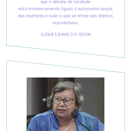
que o debate da laicidade
está intrinsecamente ligado à autonomia sexual
das mulheres e tudo o que se refere aos direitos
reprodutivos.
CLIQUE E BAIXE O E-BOOK