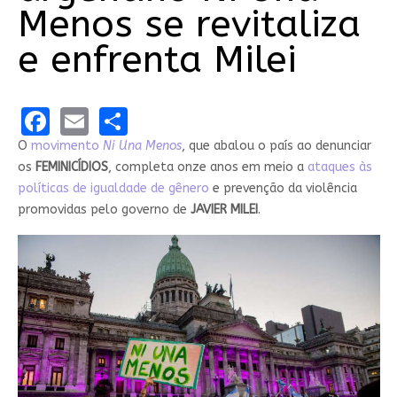
Menos se revitaliza
e enfrenta Milei
Facebook
Email
Share
O
movimento
Ni Una Menos
, que abalou o país ao denunciar
os
FEMINICÍDIOS
, completa onze anos em meio a
ataques às
políticas de igualdade de gênero
e prevenção da violência
promovidas pelo governo de
JAVIER MILEI
.