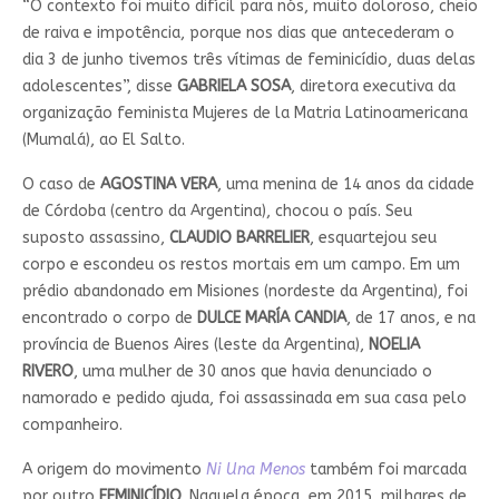
“O contexto foi muito difícil para nós, muito doloroso, cheio
de raiva e impotência, porque nos dias que antecederam o
dia 3 de junho tivemos três vítimas de feminicídio, duas delas
adolescentes”, disse
GABRIELA SOSA
, diretora executiva da
organização feminista Mujeres de la Matria Latinoamericana
(Mumalá), ao El Salto.
O caso de
AGOSTINA VERA
, uma menina de 14 anos da cidade
de Córdoba (centro da Argentina), chocou o país. Seu
suposto assassino,
CLAUDIO BARRELIER
, esquartejou seu
corpo e escondeu os restos mortais em um campo. Em um
prédio abandonado em Misiones (nordeste da Argentina), foi
encontrado o corpo de
DULCE MARÍA CANDIA
, de 17 anos, e na
província de Buenos Aires (leste da Argentina),
NOELIA
RIVERO
, uma mulher de 30 anos que havia denunciado o
namorado e pedido ajuda, foi assassinada em sua casa pelo
companheiro.
A origem do movimento
Ni Una Menos
também foi marcada
por outro
FEMINICÍDIO
. Naquela época, em 2015, milhares de