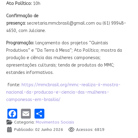
Ato Político:
10h
Confirmação de
presença:
secretaria.mmcbrasil@gmail.com
ou (61) 99948-
4650, com Julciane.
Programação:
lançamento dos projetos “Quintais
Produtivos” e “Da Terra à Mesa”; Ato Político; mostra da
produção e ciência das mulheres camponesas;
apresentações culturais; tenda de produtos do MMC;
estandes informativos.
fonte:
https://mmcbrasil.org/mmc-realiza-ii-mostra-
nacional-da-producao-e-ciencia-das-mulheres-
camponesas-em-brasilia/
Facebook
Email
Share
Categoria:
Movimentos Sociais
Publicado: 02 Junho 2026
Acessos: 6819