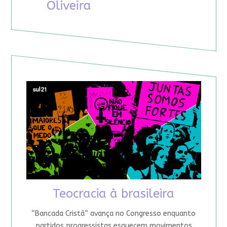
Teocracia à brasileira
“Bancada Cristã” avança no Congresso enquanto
partidos progressistas esquecem movimentos