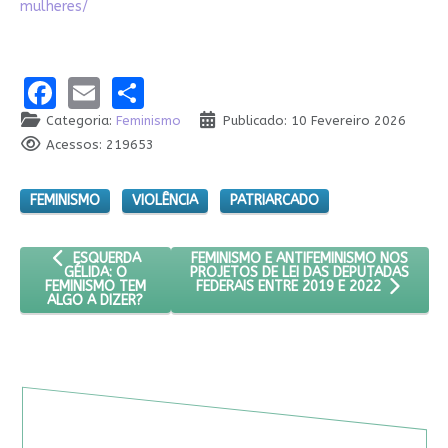
mulheres/
Facebook
Email
Share
Categoria:
Feminismo
Publicado: 10 Fevereiro 2026
Acessos: 219653
FEMINISMO
VIOLÊNCIA
PATRIARCADO
ARTIGO ANTERIOR: ESQUERDA GÉLIDA: O FEMINISMO TEM ALGO
PRÓXIMO ARTIGO: FEMINISMO E ANTIFE
FEMINISMO E ANTIFEMINISMO NOS
ESQUERDA
PROJETOS DE LEI DAS DEPUTADAS
GÉLIDA: O
FEMINISMO TEM
FEDERAIS ENTRE 2019 E 2022
ALGO A DIZER?