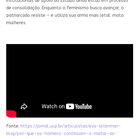
institucionais de apoio do Estado ainda estão em processo
de consolidação. Enquanto o feminismo busca avançar, o
patriarcado resiste — e utiliza sua arma mais letal: mata
mulheres.
fonte:
https://jornal.usp.br/articulistas/eva-alterman-
blay/por-que-os-homens-continuam-a-matar-as-