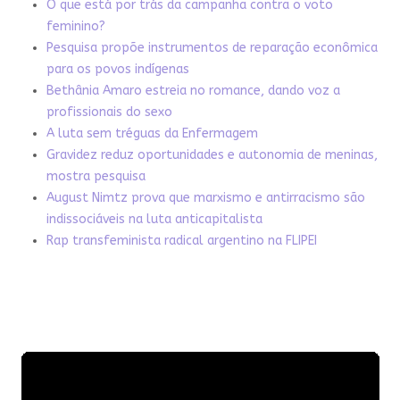
O que está por trás da campanha contra o voto
feminino?
Pesquisa propõe instrumentos de reparação econômica
para os povos indígenas
Bethânia Amaro estreia no romance, dando voz a
profissionais do sexo
A luta sem tréguas da Enfermagem
Gravidez reduz oportunidades e autonomia de meninas,
mostra pesquisa
August Nimtz prova que marxismo e antirracismo são
indissociáveis na luta anticapitalista
Rap transfeminista radical argentino na FLIPEI