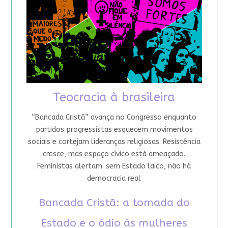
Teocracia à brasileira
“Bancada Cristã” avança no Congresso enquanto
partidos progressistas esquecem movimentos
sociais e cortejam lideranças religiosas. Resistência
cresce, mas espaço cívico está ameaçado.
Feministas alertam: sem Estado laico, não há
democracia real
Bancada Cristã: a tomada do
Estado e o ódio às mulheres