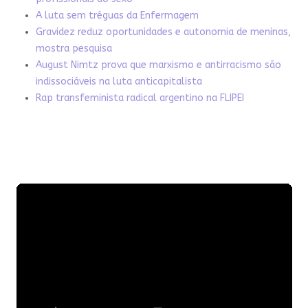
A luta sem tréguas da Enfermagem
Gravidez reduz oportunidades e autonomia de meninas,
mostra pesquisa
August Nimtz prova que marxismo e antirracismo são
indissociáveis na luta anticapitalista
Rap transfeminista radical argentino na FLIPEI