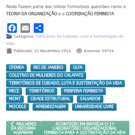
Ainda fazem parte das trilhas formativas questões como a
TEORIA DA ORGANIZAÇÃO
e a
COOPERAÇÃO FEMINISTA
.
Facebook
Email
Share
Categoria:
Territórios de Cuidado, Luta e Sustentação da
Vida
Publicado: 01 Novembro 2024
Acessos: 30744
CFEMEA
RIO DE JANEIRO
ULFA
COLETIVO DE MULHERES DO CALAFATE
TERRITÓRIOS DE CUIDADO, LUTA E SUSTENTAÇÃO DA VIDA
MECE
TERRITÓRIOS
PERIFERIA FEMINISTA
MCMT
CIDADE ESTRUTURAL
SALVADOR
MOODLE
APRENDIZAGEM
UNIVERSIDADE LIVRE
ARTIGO ANTERIOR: MULHERES DA REFORMA AGRÁRIA!!!
PRÓXIMO ARTIGO: ACONTECEU EM BRASÍ
ACONTECEU EM BRASÍLIA O 1º
MULHERES
LABORATÓRIO ORGANIZACIONAL
DA REFORMA
FEMINISTA PARA A SUSTENTAÇÃO DA VIDA
AGRÁRIA!!!