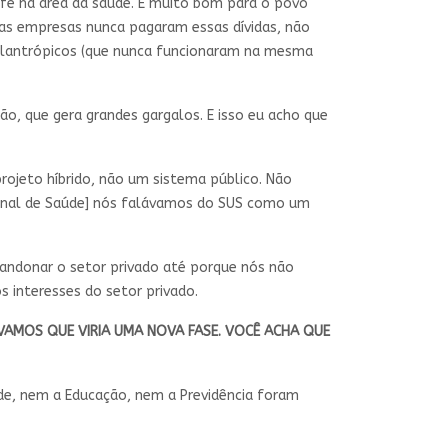
efe na área da saúde. É muito bom para o povo
e as empresas nunca pagaram essas dívidas, não
 filantrópicos (que nunca funcionaram na mesma
o, que gera grandes gargalos. E isso eu acho que
ojeto híbrido, não um sistema público. Não
cional de Saúde] nós falávamos do SUS como um
andonar o setor privado até porque nós não
 interesses do setor privado.
AMOS QUE VIRIA UMA NOVA FASE. VOCÊ ACHA QUE
de, nem a Educação, nem a Previdência foram