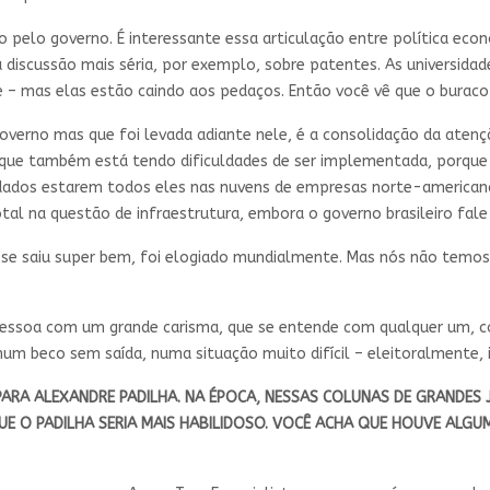
pelo governo. É interessante essa articulação entre política econô
ma discussão mais séria, por exemplo, sobre patentes. As universid
e – mas elas estão caindo aos pedaços. Então você vê que o buraco
verno mas que foi levada adiante nele, é a consolidação da atençã
s que também está tendo dificuldades de ser implementada, porque
s dados estarem todos eles nas nuvens de empresas norte-american
al na questão de infraestrutura, embora o governo brasileiro fale
 se saiu super bem, foi elogiado mundialmente. Mas nós não temos 
 pessoa com um grande carisma, que se entende com qualquer um, co
m beco sem saída, numa situação muito difícil – eleitoralmente, i
 PARA ALEXANDRE PADILHA. NA ÉPOCA, NESSAS COLUNAS DE GRANDES J
QUE O PADILHA SERIA MAIS HABILIDOSO. VOCÊ ACHA QUE HOUVE AL