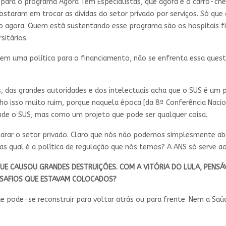
 para o programa Agora Tem Especialistas, que agora é o carro-ch
ostaram em trocar as dívidas do setor privado por serviços. Só qu
isso agora. Quem está sustentando esse programa são os hospitais
sitários.
m uma política para o financiamento, não se enfrenta essa questã
das grandes autoridades e dos intelectuais acha que o SUS é um pr
 acho isso muito ruim, porque naquela época [da 8ª Conferência Na
de o SUS, mas como um projeto que pode ser qualquer coisa.
arar o setor privado. Claro que nós não podemos simplesmente ab
s qual é a política de regulação que nós temos? A ANS só serve aos
 CAUSOU GRANDES DESTRUIÇÕES. COM A VITÓRIA DO LULA, PENSÁV
ESAFIOS QUE ESTAVAM COLOCADOS?
e pode-se reconstruir para voltar atrás ou para frente. Nem a Saú