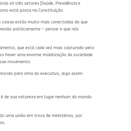
via só três setores [Saúde, Previdência e
 como está posta na Constituição.
 coisas estão muito mais conectadas do que
onexão politicamente – pensar o que nós
çamento, que está cada vez mais capturado pelo
ciso haver uma enorme mobilização da sociedade
 esse movimento.
rescido para cima do executivo, algo assim.
o é de sua natureza em lugar nenhum do mundo.
o uma união em troca de ministérios, por
dos.