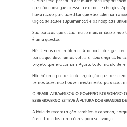
O Ministério passou a dar muito mais importância
que não consegue acesso a exames e cirurgias. Ap
havia razão para acreditar que eles adeririam a 
lógica da saúde suplementar) e os hospitais univer
São buracos que estão muito mais embaixo: não te
é uma questão.
Nós temos um problema. Uma parte dos gestores, 
pensa que deveríamos voltar à ideia original. Eu
projeto que era comum. Agora, todo mundo defen
Não há uma proposta de regulação que possa enc
temos base, não houve investimento para isso, ma
O BRASIL ATRAVESSOU O GOVERNO BOLSONARO QUE
ESSE GOVERNO ESTEVE À ALTURA DOS GRANDES D
A ideia da reconstrução também é capenga, porqu
áreas tratadas como áreas para se avançar.