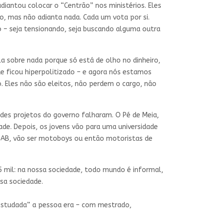
iantou colocar o “Centrão” nos ministérios. Eles
, mas não adianta nada. Cada um vota por si.
 – seja tensionando, seja buscando alguma outra
sla sobre nada porque só está de olho no dinheiro,
ue ficou hiperpolitizado – e agora nós estamos
 Eles não são eleitos, não perdem o cargo, não
des projetos do governo falharam. O Pé de Meia,
ade. Depois, os jovens vão para uma universidade
 OAB, vão ser motoboys ou então motoristas de
mil: na nossa sociedade, todo mundo é informal,
sa sociedade.
 estudada” a pessoa era – com mestrado,