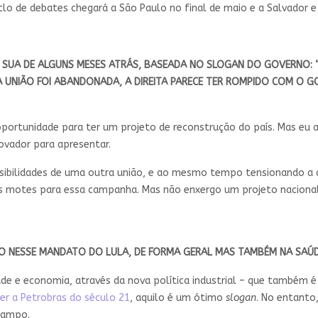
iclo de debates chegará a São Paulo no final de maio e a Salvador
UA DE ALGUNS MESES ATRÁS, BASEADA NO SLOGAN DO GOVERNO: 
UNIÃO FOI ABANDONADA, A DIREITA PARECE TER ROMPIDO COM O GO
portunidade para ter um projeto de reconstrução do país. Mas eu 
ovador para apresentar.
ibilidades de uma outra união, e ao mesmo tempo tensionando a c
os motes para essa campanha. Mas não enxergo um projeto naciona
 NESSE MANDATO DO LULA, DE FORMA GERAL MAS TAMBÉM NA SAÚ
e e economia, através da nova política industrial – que também é 
er a Petrobras do século 21
, aquilo é um ótimo
slogan
. No entanto,
 campo.