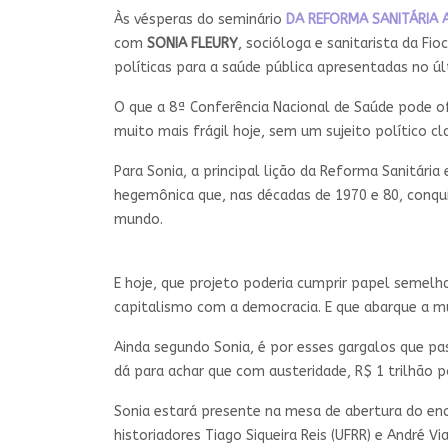
Às vésperas do seminário
DA REFORMA SANITÁRIA
com
SONIA FLEURY
, socióloga e sanitarista da Fio
políticas para a saúde pública apresentadas no últ
O que a 8ª Conferência Nacional de Saúde pode o
muito mais frágil hoje, sem um sujeito político 
Para Sonia, a principal lição da Reforma Sanitári
hegemônica que, nas décadas de 1970 e 80, conqui
mundo.
E hoje, que projeto poderia cumprir papel semelha
capitalismo com a democracia. E que abarque a mu
Ainda segundo Sonia, é por esses gargalos que pa
dá para achar que com austeridade, R$ 1 trilhão p
Sonia estará presente na mesa de abertura do en
historiadores Tiago Siqueira Reis (UFRR) e André 