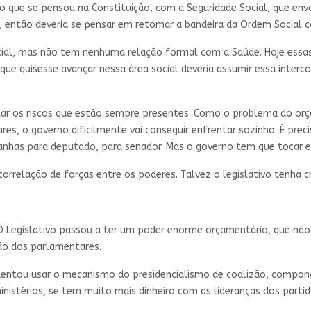
 que se pensou na Constituição, com a Seguridade Social, que envol
do, então deveria se pensar em retomar a bandeira da Ordem Social
ial, mas não tem nenhuma relação formal com a Saúde. Hoje essas
ue quisesse avançar nessa área social deveria assumir essa interc
tar os riscos que estão sempre presentes. Como o problema do or
s, o governo dificilmente vai conseguir enfrentar sozinho. É pre
panhas para deputado, para senador. Mas o governo tem que tocar
orrelação de forças entre os poderes. Talvez o legislativo tenha c
O Legislativo passou a ter um poder enorme orçamentário, que nã
ão dos parlamentares.
entou usar o mecanismo do presidencialismo de coalizão, compond
istérios, se tem muito mais dinheiro com as lideranças dos parti