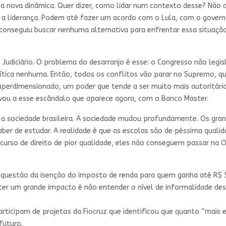
nova dinâmica. Quer dizer, como lidar num contexto desse? Não ad
 liderança. Podem até fazer um acordo com o Lula, com o governo
nseguiu buscar nenhuma alternativa para enfrentar essa situação
o Judiciário. O problema do desarranjo é esse: o Congresso não legi
lítica nenhuma. Então, todos os conflitos vão parar no Supremo, q
perdimensionado, um poder que tende a ser muito mais autoritário.
vou a esse escândalo que aparece agora, com o Banco Master.
a sociedade brasileira. A sociedade mudou profundamente. Os gran
er de estudar. A realidade é que as escolas são de péssima qualid
 curso de direito de pior qualidade, eles não conseguem passar na
questão da isenção do imposto de renda para quem ganha até R$ 5 
ter um grande impacto é não entender o nível de informalidade des
rticipam de projetos da Fiocruz que identificou que quanto “mais
futuro.