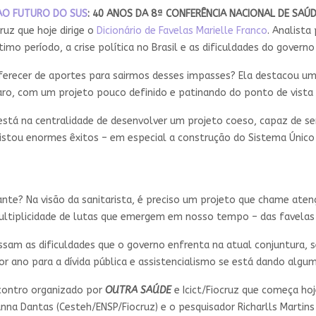
 AO FUTURO DO SUS
: 40 ANOS DA 8ª CONFERÊNCIA NACIONAL DE SAÚ
cruz que hoje dirige o
Dicionário de Favelas Marielle Franco
. Analista
imo período, a crise política no Brasil e as dificuldades do governo
ferecer de aportes para sairmos desses impasses? Ela destacou u
claro, com um projeto pouco definido e patinando do ponto de vista
a está na centralidade de desenvolver um projeto coeso, capaz de s
stou enormes êxitos – em especial a construção do Sistema Único 
nte? Na visão da sanitarista, é preciso um projeto que chame aten
ltiplicidade de lutas que emergem em nosso tempo – das favelas à
ssam as dificuldades que o governo enfrenta na atual conjuntura, s
or ano para a dívida pública e assistencialismo se está dando algum
contro organizado por
OUTRA SAÚDE
e Icict/Fiocruz que começa hoj
Vianna Dantas (Cesteh/ENSP/Fiocruz) e o pesquisador Richarlls Marti