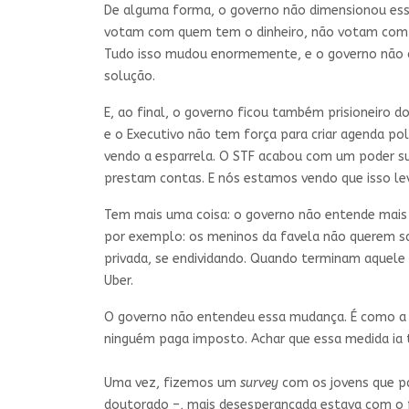
De alguma forma, o governo não dimensionou essa 
votam com quem tem o dinheiro, não votam com a
Tudo isso mudou enormemente, e o governo não co
solução.
E, ao final, o governo ficou também prisioneiro d
e o Executivo não tem força para criar agenda po
vendo a esparrela. O STF acabou com um poder su
prestam contas. E nós estamos vendo que isso le
Tem mais uma coisa: o governo não entende mais 
por exemplo: os meninos da favela não querem sab
privada, se endividando. Quando terminam aquele
Uber.
O governo não entendeu essa mudança. É como a 
ninguém paga imposto. Achar que essa medida ia 
Uma vez, fizemos um
survey
com os jovens que pa
doutorado –, mais desesperançada estava com o 