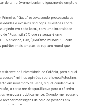
sar de um pró-americanismo igualmente amplo e
. Primeiro, “Gaza” estava sendo processada de
ansiedades e evasivas análogas. Questões sobre
ssurgindo em cada local, com uma intensidade
ura de “Auschwitz”. O que se segue é uma
inal — Alemanha, EUA, “judaísmo mundial” — com
 os padrões mais amplos de ruptura moral que
isitante na Universidade de Colônia, para a qual
arecesse” minhas opiniões sobre Israel/Palestina.
berta em novembro de 2023, a qual condenava a
visão, a carta me desqualificava para a cátedra
eu as renegasse publicamente. Quando me recusei a
i a receber mensagens de ódio de pessoas em