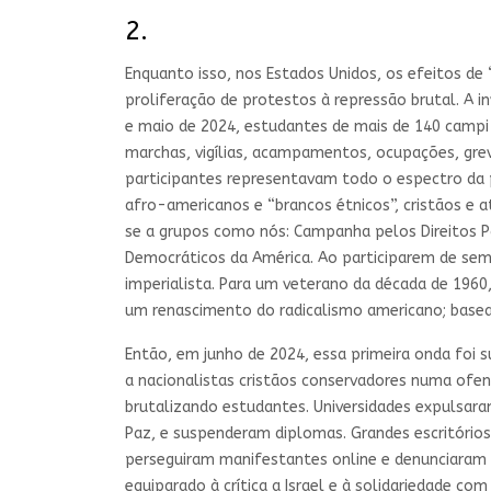
2.
Enquanto isso, nos Estados Unidos, os efeitos 
proliferação de protestos à repressão brutal. A
e maio de 2024, estudantes de mais de 140 campi
marchas, vigílias, acampamentos, ocupações, gre
participantes representavam todo o espectro da 
afro-americanos e “brancos étnicos”, cristãos e 
se a grupos como nós: Campanha pelos Direitos Pa
Democráticos da América. Ao participarem de sem
imperialista. Para um veterano da década de 1960,
um renascimento do radicalismo americano; basea
Então, em junho de 2024, essa primeira onda foi 
a nacionalistas cristãos conservadores numa ofe
brutalizando estudantes. Universidades expulsara
Paz, e suspenderam diplomas. Grandes escritório
perseguiram manifestantes online e denunciaram 
equiparado à crítica a Israel e à solidariedade c