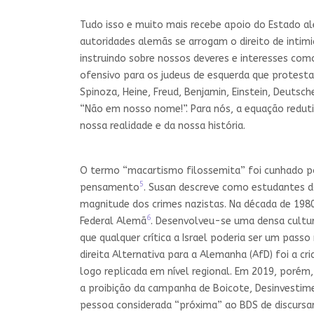
Tudo isso e muito mais recebe apoio do Estado 
autoridades alemãs se arrogam o direito de intim
instruindo sobre nossos deveres e interesses como
ofensivo para os judeus de esquerda que protesta
Spinoza, Heine, Freud, Benjamin, Einstein, Deutsch
“Não em nosso nome!”. Para nós, a equação reduti
nossa realidade e da nossa história.
O termo “macartismo filossemita” foi cunhado po
5
pensamento
. Susan descreve como estudantes d
magnitude dos crimes nazistas. Na década de 1980
6
Federal Alemã
. Desenvolveu-se uma densa cultur
que qualquer crítica a Israel poderia ser um pas
direita Alternativa para a Alemanha (AfD) foi a 
logo replicada em nível regional. Em 2019, porém
a proibição da campanha de Boicote, Desinvestim
pessoa considerada “próxima” ao BDS de discursa