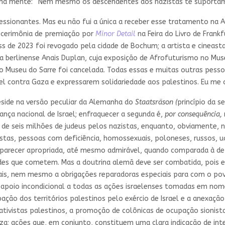
ha mente: “Nem mesmo os descendentes dos nazistas te suportam,
ressionantes. Mas eu não fui a única a receber esse tratamento n
a cerimônia de premiação por
Minor Detail
na Feira do Livro de Frank
de 2023 foi revogado pela cidade de Bochum; a artista e cineasta p
 berlinense Anais Duplan, cuja exposição de Afrofuturismo no Muse
 no Museu do Sarre foi cancelada. Todas essas e muitas outras pes
el contra Gaza e expressarem solidariedade aos palestinos. Eu me o
reside na versão peculiar da Alemanha do
Staatsräson (
princípio da s
ança nacional de Israel; enfraquecer a segunda é,
por consequência,
 de seis milhões de judeus pelos nazistas, enquanto, obviamente, 
as, pessoas com deficiência, homossexuais, poloneses, russos, ucra
 parecer apropriada, até mesmo admirável, quando comparada à de m
des que cometem. Mas a doutrina alemã deve ser combatida, pois el
ais, nem mesmo a obrigações reparadoras especiais para com o pov
ao apoio incondicional a todas as ações israelenses tomadas em no
ação dos territórios palestinos pelo exércio de Israel e a anexação
 ativistas palestinos, a promoção de colônicas de ocupação sionista
za; ações que, em conjunto, constituem uma clara indicação de in