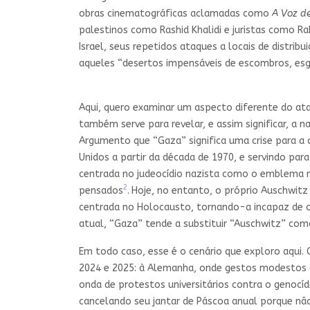
obras cinematográficas aclamadas como
A Voz d
palestinos como Rashid Khalidi e juristas como R
Israel, seus repetidos ataques a locais de distri
aqueles “desertos impensáveis de escombros, es
Aqui, quero examinar um aspecto diferente do ata
também serve para revelar, e assim significar, a 
Argumento que “Gaza” significa uma crise para a
Unidos a partir da década de 1970, e servindo pa
centrada no judeocídio nazista como o emblema má
2
pensados
.
Hoje, no entanto, o próprio Auschwitz
centrada no Holocausto, tornando-a incapaz de o
atual, “Gaza” tende a substituir “Auschwitz” co
Em todo caso, esse é o cenário que exploro aqui
2024 e 2025: à Alemanha, onde gestos modestos d
onda de protestos universitários contra o genocíd
cancelando seu jantar de Páscoa anual porque não 