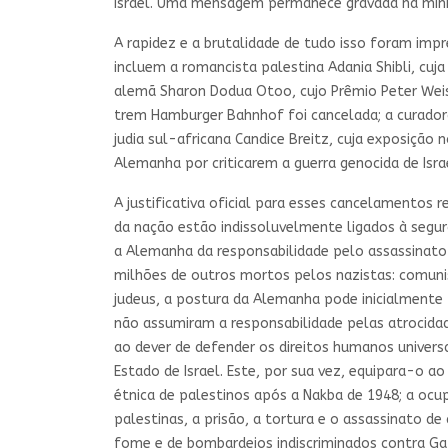
Israel. Uma mensagem permanece gravada na min
A rapidez e a brutalidade de tudo isso foram imp
incluem a romancista palestina Adania Shibli, cuj
alemã Sharon Dodua Otoo, cujo Prêmio Peter Weiss 
trem Hamburger Bahnhof foi cancelada; a curadora
judia sul-africana Candice Breitz, cuja exposição
Alemanha por criticarem a guerra genocida de Isra
A justificativa oficial para esses cancelamentos 
da nação estão indissoluvelmente ligados à segur
a Alemanha da responsabilidade pelo assassinato
milhões de outros mortos pelos nazistas: comunist
judeus, a postura da Alemanha pode inicialmente
não assumiram a responsabilidade pelas atrocida
ao dever de defender os direitos humanos univers
Estado de Israel. Este, por sua vez, equipara-o 
étnica de palestinos após a Nakba de 1948; a ocup
palestinas, a prisão, a tortura e o assassinato de
fome e de bombardeios indiscriminados contra Ga