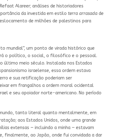
 Refaat Alareer; análises de historiadores
portância da investida em estilo
terra arrasada
de
u deslocamento de milhões de palestinos para
to mundial”, um ponto de virada histórico que
o político, o social, o filosófico e o pessoal.
o último meio século. Instalada nos Estados
expansionismo israelense, essa ordem estava
rro e sua retificação poderiam ser
 deixar em frangalhos a ordem moral ocidental
rael e seu apoiador norte-americano. No período
o mundo, tanto literal quanto mentalmente, em
tratação; aos Estados Unidos, onde uma grande
mílias extensas — incluindo a minha — estavam
e, finalmente, ao Japão, onde fui convidada a dar