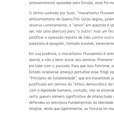
antissemitismo apoiadas pelo Estado, esse foi ma
O termo cunhado por Suan, “macartismo filossemi
anticomunismo da Guerra Fria: listas negras, ju
observa corretamente, o “amor” em questão é obje
ser; não uma abertura para “o outro”, mas um fec
justificar a opressão repleta de ódio contra out
palestino é apagado, tornado invisível, inexistente
Em sua essência, o macartismo filossemita é anti
alemã, e não o bem-estar dos semitas. Promete 
em lidar com o passado. Para que isso funcione, 
Estado israelense ameaça perturbar esse frágil eq
“Princípios da Solidariedade”, que era inaceitável
justificado em termos do “ethos democrático da R
com a dignidade humana, contudo, não se esten
certo queum número significativo de intelectuais
defendeu os princípios fundamentais da liberdade
ampliar, ainda que ligeiramente, as fissuras no 