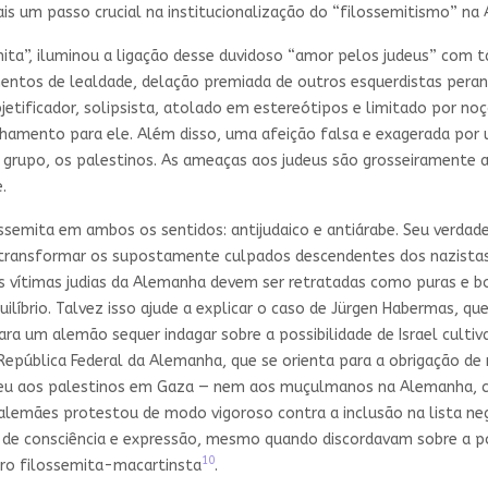
is um passo crucial na institucionalização do “filossemitismo” n
ta”, iluminou a ligação desse duvidoso “amor pelos judeus” com tá
ramentos de lealdade, delação premiada de outros esquerdistas pe
tificador, solipsista, atolado em estereótipos e limitado por no
hamento para ele. Além disso, uma afeição falsa e exagerada por u
ro grupo, os palestinos. As ameaças aos judeus são grosseiramente
.
ssemita em ambos os sentidos: antijudaico e antiárabe. Seu verdade
transformar os supostamente culpados descendentes dos nazistas
as vítimas judias da Alemanha devem ser retratadas como puras e b
uilíbrio. Talvez isso ajude a explicar o caso de Jürgen Habermas, 
 para um alemão sequer indagar sobre a possibilidade de Israel culti
epública Federal da Alemanha, que se orienta para a obrigação de 
deu aos palestinos em Gaza — nem aos muçulmanos na Alemanha, c
 alemães protestou de modo vigoroso contra a inclusão na lista n
 de consciência e expressão, mesmo quando discordavam sobre a pol
10
muro filossemita-macartinsta
.