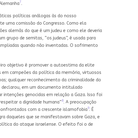
7
a Alemanha
.
ticas políticas análogas às do nosso
rante uma comissão do Congresso. Como ela
ções alemãs do que é um judeu e como ele deveria
m grupo de semitas, “os judeus”, é usada para
 ampliadas quando não inventadas. O sofrimento
iro objetivo é promover a autoestima da elite
 em campeões da política da memória, virtuosos
oas; qualquer reconhecimento da criminalidade do
que declarou, em um documento intitulado
var intenções genocidas em relação a Gaza. Isso foi
8
respeitar a dignidade humana”
. A preocupação
9
onfrontados com a crescente islamofobia
. É
egra daqueles que se manifestavam sobre Gaza, e
ítica do ataque israelense. O efeito foi o de