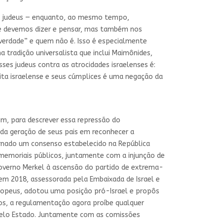
os judeus — enquanto, ao mesmo tempo,
que devemos dizer e pensar, mas também nos
 verdade” e quem não é. Isso é especialmente
tradição universalista que inclui Maimônides,
sses judeus contra as atrocidades israelenses é:
ita israelense e seus cúmplices é uma negação da
m, para descrever essa repressão do
da geração de seus pais em reconhecer a
ornado um consenso estabelecido na República
memoriais públicos, juntamente com a injunção de
governo Merkel à ascensão do partido de extrema-
em 2018, assessorada pela Embaixada de Israel e
uropeus, adotou uma posição pró-Israel e propôs
os, a regulamentação agora proíbe qualquer
 pelo Estado. Juntamente com as comissões