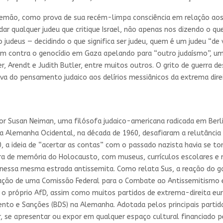
alemão, como prova de sua recém-limpa consciência em relação a
idar qualquer judeu que critique Israel, não apenas nos dizendo o 
 judeus — decidindo o que significa ser judeu, quem é um judeu “de
m contra o genocídio em Gaza apelando para “outro judaísmo”, uma 
er, Arendt e Judith Butler, entre muitos outros. O grito de guerra de
va do pensamento judaico aos delírios messiânicos da extrema dire
r Susan Neiman, uma filósofa judaico-americana radicada em Berli
a Alemanha Ocidental, na década de 1960, desafiaram a relutância 
, a ideia de “acertar as contas” com o passado nazista havia se t
a de memória do Holocausto, com museus, currículos escolares e 
so nessa mesma estrada antissemita. Como relata Sus, a reação do 
criação de uma Comissão Federal para o Combate ao Antissemitismo 
, o próprio AfD, assim como muitos partidos de extrema-direita e
ento e Sanções (BDS) na Alemanha. Adotada pelos principais partid
r, se apresentar ou expor em qualquer espaço cultural financiado