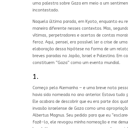
uma palestra sobre Gaza em meio a um sentimen
incontestado.
Naquela última parada, em Kyoto, enquanto eu re
maneira diferente nesses contextos. Mas, segundo
vítimas, perpetradores e acertos de contas mora
feroz. Aqui, pensei, era possível ler a crise de 
elaboração dessa hipótese na forma de um relato d
breves paradas no Japão, Israel e Palestina. Em 
constituem “Gaza” como um evento mundial.
1.
Começo pela Alemanha — e uma breve nota pessoal.
havia sido nomeada no ano anterior. Estava tudo p
Ele acabara de descobrir que eu era parte dos q
invasão israelense de Gaza como uma apropriação t
Albertus Magnus. Seu pedido para que eu “esclare
fazê-lo, ele revogou minha nomeação e me denu