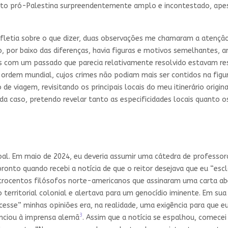
to pró-Palestina surpreendentemente amplo e incontestado, ape
fletia sobre o que dizer, duas observações me chamaram a atenção
, por baixo das diferenças, havia figuras e motivos semelhantes, 
is com um passado que parecia relativamente resolvido estavam re
uma ordem mundial, cujos crimes não podiam mais ser contidos na fig
e viagem, revisitando os principais locais do meu itinerário orig
cada caso, pretendo revelar tanto as especificidades locais quanto
 Em maio de 2024, eu deveria assumir uma cátedra de professora v
ronto quando recebi a notícia de que o reitor desejava que eu “escl
uatrocentos filósofos norte-americanos que assinaram uma carta a
erritorial colonial e alertava para um genocídio iminente. Em sua 
cesse” minhas opiniões era, na realidade, uma exigência para que 
3
nciou à imprensa alemã
. Assim que a notícia se espalhou, comece