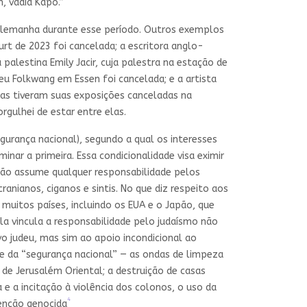
 vadia Kapo.”
a Alemanha durante esse período. Outros exemplos
furt de 2023 foi cancelada; a escritora anglo-
alestina Emily Jacir, cuja palestra na estação de
u Folkwang em Essen foi cancelada; e a artista
soas tiveram suas exposições canceladas na
rgulhei de estar entre elas.
egurança nacional), segundo a qual os interesses
minar a primeira. Essa condicionalidade visa eximir
não assume qualquer responsabilidade pelos
nianos, ciganos e sintis. No que diz respeito aos
uitos países, incluindo os EUA e o Japão, que
a vincula a responsabilidade pelo judaísmo não
o judeu, mas sim ao apoio incondicional ao
me da “segurança nacional” — as ondas de limpeza
 de Jerusalém Oriental; a destruição de casas
 e a incitação à violência dos colonos, o uso da
4
tenção genocida