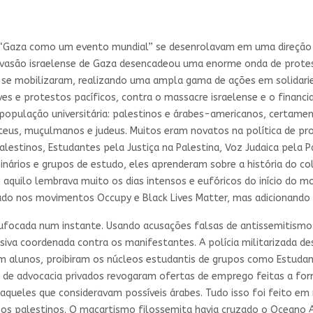
de “Gaza como um evento mundial” se desenrolavam em uma direção
 invasão israelense de Gaza desencadeou uma enorme onda de prote
 se mobilizaram, realizando uma ampla gama de ações em solidarie
ves e protestos pacíficos, contra o massacre israelense e o finan
população universitária: palestinos e árabes-americanos, certame
ateus, muçulmanos e judeus. Muitos eram novatos na política de pro
lestinos, Estudantes pela Justiça na Palestina, Voz Judaica pela 
inários e grupos de estudo, eles aprenderam sobre a história do 
 aquilo lembrava muito os dias intensos e eufóricos do início do m
do nos movimentos Occupy e Black Lives Matter, mas adicionando 
sufocada num instante. Usando acusações falsas de antissemitismo 
nsiva coordenada contra os manifestantes. A polícia militarizad
m alunos, proibiram os núcleos estudantis de grupos como Estudant
s de advocacia privados revogaram ofertas de emprego feitas a for
aqueles que consideravam possíveis árabes. Tudo isso foi feito e
om os palestinos. O macartismo filossemita havia cruzado o Oceano A