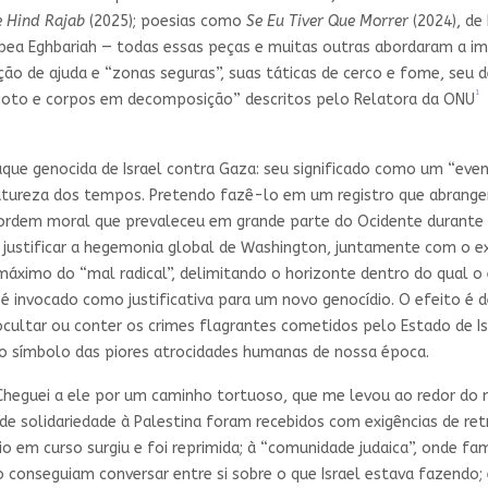
e Hind Rajab
(2025); poesias como
Se Eu Tiver Que Morrer
(2024), de
abea Eghbariah — todas essas peças e muitas outras abordaram a im
buição de ajuda e “zonas seguras”, suas táticas de cerco e fome, se
1
goto e corpos em decomposição” descritos pelo Relatora da ONU
que genocida de Israel contra Gaza: seu significado como um “even
natureza dos tempos. Pretendo fazê-lo em um registro que abrangerá 
 ordem moral que prevaleceu em grande parte do Ocidente durante 
ra justificar a hegemonia global de Washington, juntamente com o 
ximo do “mal radical”, delimitando o horizonte dentro do qual o e
 é invocado como justificativa para um novo genocídio. O efeito é
cultar ou conter os crimes flagrantes cometidos pelo Estado de Is
mo símbolo das piores atrocidades humanas de nossa época.
. Cheguei a ele por um caminho tortuoso, que me levou ao redor d
e solidariedade à Palestina foram recebidos com exigências de re
io em curso surgiu e foi reprimida; à “comunidade judaica”, onde fa
conseguiam conversar entre si sobre o que Israel estava fazendo; 