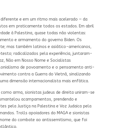
 diferente e em um ritmo mais acelerado — da
stos em praticamente todos os estados. Em abril
dade à Palestina, quase todas não violentas:
ciamento e armamento do governo Biden. Os
nte; mas também latinos e asiático-americanos,
testo; radicalizados pela experiência, juntaram-
Paz, Não em Nosso Nome e Socialistas
colonialismo de povoamento e o pensamento anti-
ovimento contra a Guerra do Vietnã, sinalizando
uma dimensão internacionalista mais enfática.
como arma, sionistas judeus de direita uniram-se
a desmantelou acampamentos, prendendo e
es pela Justiça na Palestina e Voz Judaica pela
mandos. Trolls apoiadores do MAGA e sionistas
m nome do combate ao antissemitismo, que foi
tlântico.