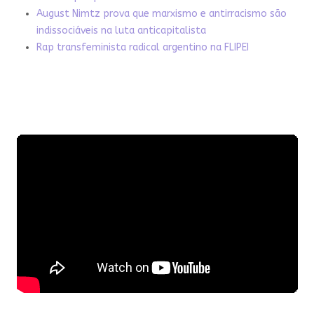
August Nimtz prova que marxismo e antirracismo são
indissociáveis na luta anticapitalista
Rap transfeminista radical argentino na FLIPEI