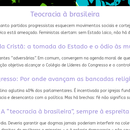
Teocracia à brasileira
nto partidos progressistas esquecem movimentos sociais e cortejam
ico está ameaçado. Feministas alertam: sem Estado laico, não há 
a Cristã: a tomada do Estado e o ódio às m
 antes “adversárias”. Em comum, convergem na agenda moral de que
ção objetiva alcançar o Colégio de Líderes do Congresso e o contro
resso: Por onde avançam as bancadas relig
ino aglutina 40% dos parlamentares. É incentivada por igrejas fun
ia e desencanto com a política. Mas há brechas: fé não significa
A “teocracia à brasileira”, sempre à espreita
édia. Deveria garantir que dogmas jamais poderiam interferir na cole