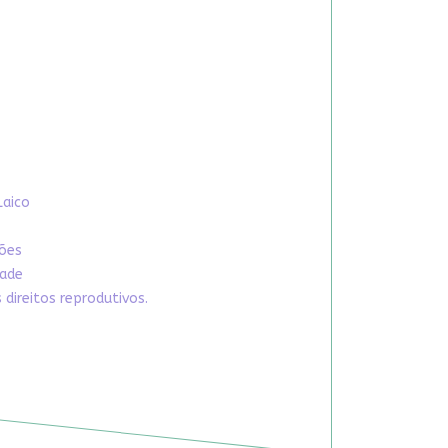
Laico
xões
dade
direitos reprodutivos.