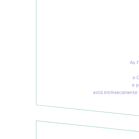
Ao f
o C
e p
está intrinsecamente 