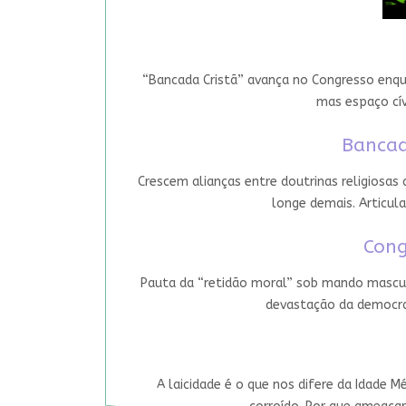
“Bancada Cristã” avança no Congresso enqua
mas espaço cív
Bancad
Crescem alianças entre doutrinas religiosas
longe demais. Articula
Cong
Pauta da “retidão moral” sob mando mascul
devastação da democrac
A laicidade é o que nos difere da Idade M