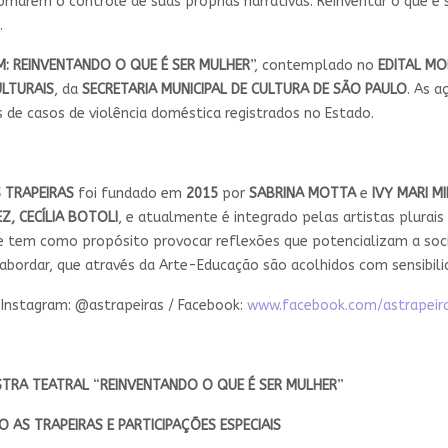
 tomarem o controle de suas próprias narrativas. Reinventar o que 
.
: REINVENTANDO O QUE É SER MULHER
”, contemplado no
EDITAL MO
ULTURAIS
, da
SECRETARIA MUNICIPAL DE CULTURA DE SÃO PAULO
. As 
s de casos de violência doméstica registrados no Estado.
 TRAPEIRAS
foi fundado em
2015
por
SABRINA MOTTA
e
IVY MARI M
Z, CECÍLIA BOTOLI
, e atualmente é integrado pelas artistas plurais
ue tem como propósito provocar reflexões que potencializam a so
e abordar, que através da Arte-Educação são acolhidos com sensibili
 Instagram: @astrapeiras / Facebook:
www.facebook.com/astrapeir
STRA TEATRAL
“
REINVENTANDO O QUE É SER MULHER
”
 AS TRAPEIRAS E PARTICIPAÇÕES ESPECIAIS