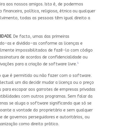
eira aos nossos amigos. Isto é, de podermos
financeira, política, religiosa, étnica ou qualquer
lvimento, todas as pessoas têm igual direito a
NIDADE
. De facto, umas das primeiras
do-as e dividido-as conforme as licenças e
almente impossibilitados de fazê-lo com código
ssinatura de acordos de confidencialidade ou
4
ações para a criação de software livre.
e o que é permitido ou não fazer com o software.
ectual um dia decidir mudar a licença ou o preço
 para escapar aos garrotes de empresas privadas
ibilidades com outros programas. Sem falar da
nas se aluga o software significando que só se
soante a vontade do proprietário e sem qualquer
 de governos perseguidores e autoritários, ou
anização como direito prático.