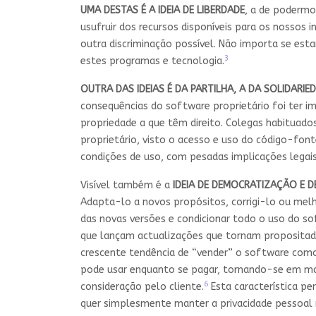
UMA DESTAS É A IDEIA DE LIBERDADE
, a de podermo
usufruir dos recursos disponíveis para os nossos i
outra discriminação possível. Não importa se est
3
estes programas e tecnologia.
OUTRA DAS IDEIAS É DA PARTILHA, A DA SOLIDARI
consequências do software proprietário foi ter i
propriedade a que têm direito. Colegas habituad
proprietário, visto o acesso e uso do código-fo
condições de uso, com pesadas implicações legai
Visível também é a
IDEIA DE DEMOCRATIZAÇÃO E 
Adapta-lo a novos propósitos, corrigi-lo ou melho
das novas versões e condicionar todo o uso do so
que lançam actualizações que tornam propositad
crescente tendência de “vender” o software como
pode usar enquanto se pagar, tornando-se em mai
6
consideração pelo cliente.
Esta característica p
quer simplesmente manter a privacidade pessoal 