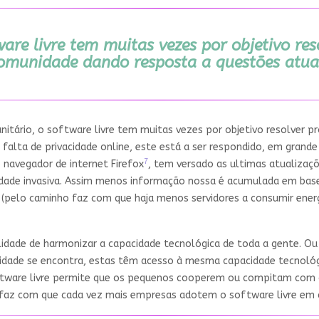
are livre tem muitas vezes por objetivo re
omunidade dando resposta a questões atua
itário, o software livre tem muitas vezes por objetivo resolver 
alta de privacidade online, este está a ser respondido, em grande 
7
 navegador de internet Firefox
, tem versado as ultimas atualizaçõ
icidade invasiva. Assim menos informação nossa é acumulada em ba
s (pelo caminho faz com que haja menos servidores a consumir energ
lidade de harmonizar a capacidade tecnológica de toda a gente. Ou
idade se encontra, estas têm acesso à mesma capacidade tecnoló
ware livre permite que os pequenos cooperem ou compitam com o
faz com que cada vez mais empresas adotem o software livre em á