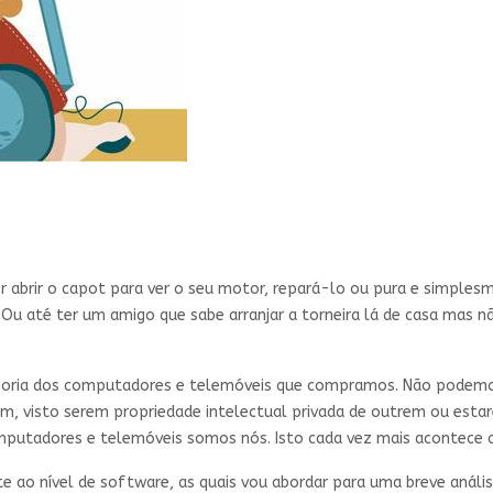
r abrir o capot para ver o seu motor, repará-lo ou pura e simple
u até ter um amigo que sabe arranjar a torneira lá de casa mas não
aioria dos computadores e telemóveis que compramos. Não podemo
m, visto serem propriedade intelectual privada de outrem ou esta
utadores e telemóveis somos nós. Isto cada vez mais acontece c
 ao nível de software, as quais vou abordar para uma breve análise