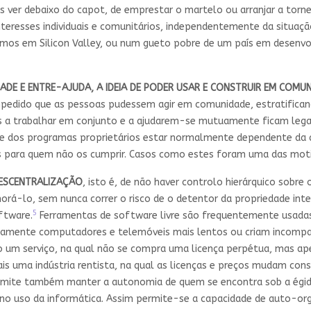
s ver debaixo do capot, de emprestar o martelo ou arranjar a torn
nteresses individuais e comunitários, independentemente da situação 
amos em Silicon Valley, ou num gueto pobre de um país em desenvo
EDADE E ENTRE-AJUDA, A IDEIA DE PODER USAR E CONSTRUIR EM COMU
mpedido que as pessoas pudessem agir em comunidade, estratifican
os a trabalhar em conjunto e a ajudarem-se mutuamente ficam leg
nte dos programas proprietários estar normalmente dependente da a
s para quem não os cumprir. Casos como estes foram uma das motiv
DESCENTRALIZAÇÃO
, isto é, de não haver controlo hierárquico sobr
rá-lo, sem nunca correr o risco de o detentor da propriedade intel
5
ftware.
Ferramentas de software livre são frequentemente usadas
amente computadores e telemóveis mais lentos ou criam incompat
 um serviço, na qual não se compra uma licença perpétua, mas ape
s uma indústria rentista, na qual as licenças e preços mudam con
ermite também manter a autonomia de quem se encontra sob a égide
no uso da informática. Assim permite-se a capacidade de auto-org