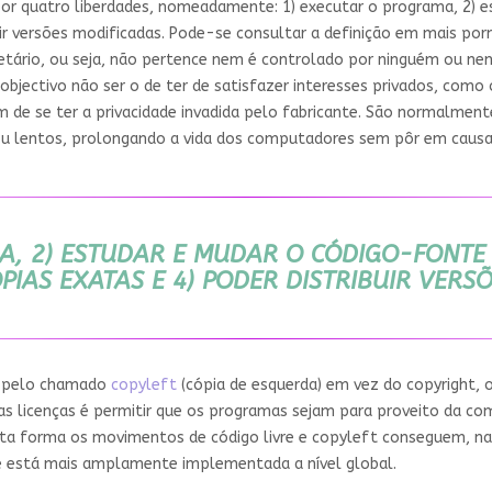
por quatro liberdades, nomeadamente: 1) executar o programa, 2) 
ibuir versões modificadas. Pode-se consultar a definição em mais p
ietário, ou seja, não pertence nem é controlado por ninguém ou 
 objectivo não ser o de ter de satisfazer interesses privados, como
de se ter a privacidade invadida pelo fabricante. São normalment
u lentos, prolongando a vida dos computadores sem pôr em causa 
A, 2) ESTUDAR E MUDAR O CÓDIGO-FONTE
ÓPIAS EXATAS E 4) PODER DISTRIBUIR VERS
os pelo chamado
copyleft
(cópia de esquerda) em vez do copyright, o
s licenças é permitir que os programas sejam para proveito da com
sta forma os movimentos de código livre e copyleft conseguem, na
e está mais amplamente implementada a nível global.