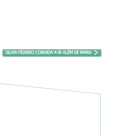
PRÓXIMO ARTIGO: SILVIA FEDERICI CONVIDA A IR ALÉM DE MARX
SILVIA FEDERICI CONVIDA A IR ALÉM DE MARX