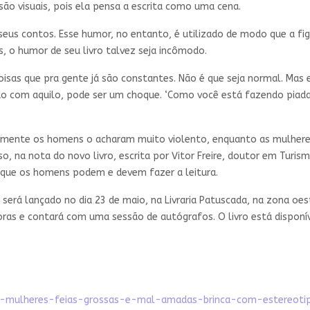
ão visuais, pois ela pensa a escrita como uma cena.
seus contos. Esse humor, no entanto, é utilizado de modo que a fi
, o humor de seu livro talvez seja incômodo.
oisas que pra gente já são constantes. Não é que seja normal. Mas
o com aquilo, pode ser um choque. ‘Como você está fazendo piada
palmente os homens o acharam muito violento, enquanto as mulhere
so, na nota do novo livro, escrita por Vitor Freire, doutor em Tur
 que os homens podem e devem fazer a leitura.
será lançado no dia 23 de maio, na Livraria Patuscada, na zona oeste
horas e contará com uma sessão de autógrafos. O livro está dispon
-para-mulheres-feias-grossas-e-mal-amadas-brinca-com-estereoti