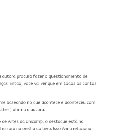
a autora procura fazer o questionamento de
nças. Então, você vai ver que em todos os contos
ou me baseando no que acontece e aconteceu com
lher”, afirma a autora.
to de Artes da Unicamp, o destaque está na
ssora na orelha do livro. Isso Anna relaciona