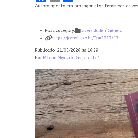
Autora aposta em protagonistas femininas ativas e
Post category:
Diversidade
/
Gênero
https://jornal.usp.br/?p=1010713
Publicado: 21/05/2026 às 16:39
Por
Milena Miyazaki Grigoletto*