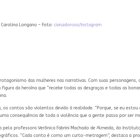
 Carolina Longano – Foto:
ciaruidorosa/Instagram
rotagonismo das mulheres nas narrativas. Com suas personagens, 
 figura da heroína que “recebe todas as desgraças e todas as bona
nna.
, os contos são violentos devido à realidade. “Porque, se eu est
e uma consequência de toda a violência que a gente passa por ser mu
a pela professora Verônica Fabrini Machado de Almeida, do Institu
gráficos. “Cada conto é como um curta-metragem”, destaca a profe