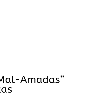
e Mal-Amadas”
tas