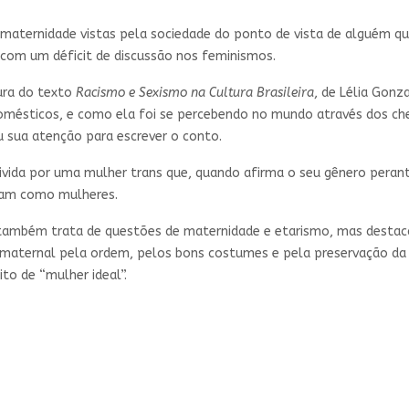
a maternidade vistas pela sociedade do ponto de vista de alguém q
 com um déficit de discussão nos feminismos.
tura do texto
Racismo e Sexismo na Cultura Brasileira
, de Lélia Gonz
omésticos, e como ela foi se percebendo no mundo através dos ch
 sua atenção para escrever o conto.
vida por uma mulher trans que, quando afirma o seu gênero perant
icam como mulheres.
ambém trata de questões de maternidade e etarismo, mas destacan
maternal pela ordem, pelos bons costumes e pela preservação da f
to de “mulher ideal”.